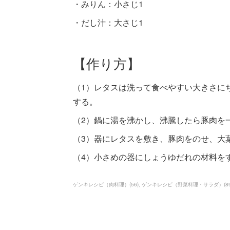
・みりん：小さじ1
・だし汁：大さじ1
【作り方】
（1）レタスは洗って食べやすい大きさに
する。
（2）鍋に湯を沸かし、沸騰したら豚肉を
（3）器にレタスを敷き、豚肉をのせ、大
（4）小さめの器にしょうゆだれの材料を
ゲンキレシピ（肉料理）
(
56
)
ゲンキレシピ（野菜料理・サラダ）
(
8