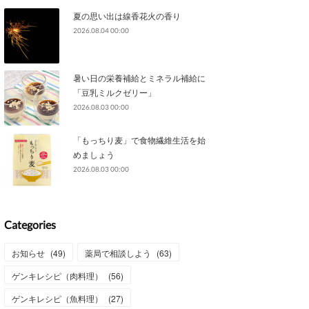
夏の思い出は線香花火の香り
2026.08.04 00:00
暑い日の栄養補給とミネラル補給に
「豆乳ミルクゼリー」
2026.08.03 00:00
「もっちり麦」で食物繊維生活を始
めましょう
2026.08.03 00:00
Categories
お知らせ
(
49
)
薬局で相談しよう
(
63
)
ゲンキレシピ（肉料理）
(
56
)
ゲンキレシピ（魚料理）
(
27
)