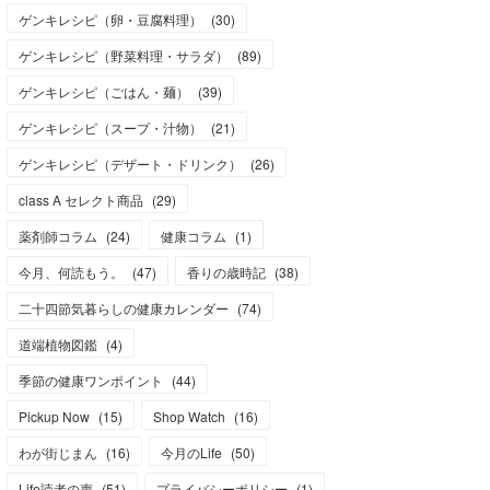
ゲンキレシピ（卵・豆腐料理）
(
30
)
ゲンキレシピ（野菜料理・サラダ）
(
89
)
ゲンキレシピ（ごはん・麺）
(
39
)
ゲンキレシピ（スープ・汁物）
(
21
)
ゲンキレシピ（デザート・ドリンク）
(
26
)
class A セレクト商品
(
29
)
薬剤師コラム
(
24
)
健康コラム
(
1
)
今月、何読もう。
(
47
)
香りの歳時記
(
38
)
二十四節気暮らしの健康カレンダー
(
74
)
道端植物図鑑
(
4
)
季節の健康ワンポイント
(
44
)
Pickup Now
(
15
)
Shop Watch
(
16
)
わが街じまん
(
16
)
今月のLife
(
50
)
Life読者の声
(
51
)
プライバシーポリシー
(
1
)