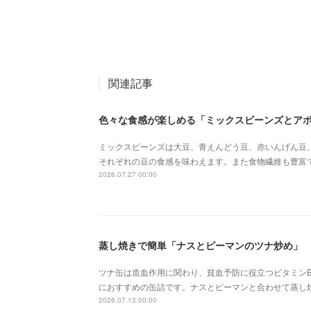
関連記事
色々な食感が楽しめる「ミックスビーンズとア
ミックスビーンズは大豆、青えんどう豆、赤いんげん豆
それぞれの豆の食感を味わえます。また食物繊維も豊富
2026.07.27 00:00
蒸し焼きで簡単「ナスとピーマンのツナ炒め」
ツナ缶は造血作用に関わり、貧血予防に役立つビタミンB
におすすめの缶詰です。ナスとピーマンと合わせて蒸し
2026.07.13 00:00