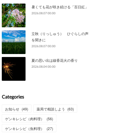
暑くても花が咲き続ける「百日紅」
2026.08.07 00:00
立秋（りっしゅう） ひぐらしの声
を聞きに
2026.08.07 00:00
夏の思い出は線香花火の香り
2026.08.04 00:00
Categories
お知らせ
(
49
)
薬局で相談しよう
(
63
)
ゲンキレシピ（肉料理）
(
56
)
ゲンキレシピ（魚料理）
(
27
)