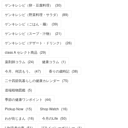
ゲンキレシピ（卵・豆腐料理）
(
30
)
ゲンキレシピ（野菜料理・サラダ）
(
89
)
ゲンキレシピ（ごはん・麺）
(
39
)
ゲンキレシピ（スープ・汁物）
(
21
)
ゲンキレシピ（デザート・ドリンク）
(
26
)
class A セレクト商品
(
29
)
薬剤師コラム
(
24
)
健康コラム
(
1
)
今月、何読もう。
(
47
)
香りの歳時記
(
38
)
二十四節気暮らしの健康カレンダー
(
75
)
道端植物図鑑
(
5
)
季節の健康ワンポイント
(
44
)
Pickup Now
(
15
)
Shop Watch
(
16
)
わが街じまん
(
16
)
今月のLife
(
50
)
Life読者の声
(
51
)
プライバシーポリシー
(
1
)