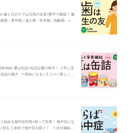
○歯と口のケアは元気の近道○数字で確認！ 健
思春期・青年期／成人期・壮年期／高齢期〉○…
bsp; 夏は缶詰○缶詰は夏の味方！ 上手に活
缶詰の魅力〈1.時短になる／2.コスパ良し／…
ぐ始める熱中症対策○知って対策！ 熱中症にな
切る 三本柱で熱中症を防ぐ！ 1.水分補給…