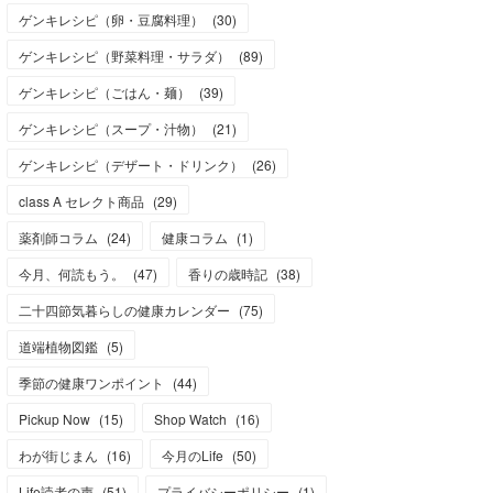
ゲンキレシピ（卵・豆腐料理）
(
30
)
ゲンキレシピ（野菜料理・サラダ）
(
89
)
ゲンキレシピ（ごはん・麺）
(
39
)
ゲンキレシピ（スープ・汁物）
(
21
)
ゲンキレシピ（デザート・ドリンク）
(
26
)
class A セレクト商品
(
29
)
薬剤師コラム
(
24
)
健康コラム
(
1
)
今月、何読もう。
(
47
)
香りの歳時記
(
38
)
二十四節気暮らしの健康カレンダー
(
75
)
道端植物図鑑
(
5
)
季節の健康ワンポイント
(
44
)
Pickup Now
(
15
)
Shop Watch
(
16
)
わが街じまん
(
16
)
今月のLife
(
50
)
Life読者の声
(
51
)
プライバシーポリシー
(
1
)