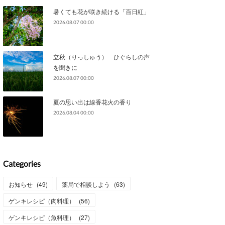
暑くても花が咲き続ける「百日紅」
2026.08.07 00:00
立秋（りっしゅう） ひぐらしの声
を聞きに
2026.08.07 00:00
夏の思い出は線香花火の香り
2026.08.04 00:00
Categories
お知らせ
(
49
)
薬局で相談しよう
(
63
)
ゲンキレシピ（肉料理）
(
56
)
ゲンキレシピ（魚料理）
(
27
)