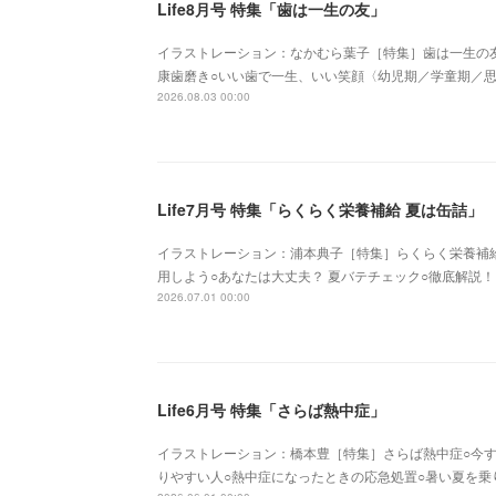
Life8月号 特集「歯は一生の友」
イラストレーション：なかむら葉子［特集］歯は一生の友
康歯磨き○いい歯で一生、いい笑顔〈幼児期／学童期／
2026.08.03 00:00
Life7月号 特集「らくらく栄養補給 夏は缶詰」
イラストレーション：浦本典子［特集］らくらく栄養補給&n
用しよう○あなたは大丈夫？ 夏バテチェック○徹底解説！ 
2026.07.01 00:00
Life6月号 特集「さらば熱中症」
イラストレーション：橋本豊［特集］さらば熱中症○今す
りやすい人○熱中症になったときの応急処置○暑い夏を乗り