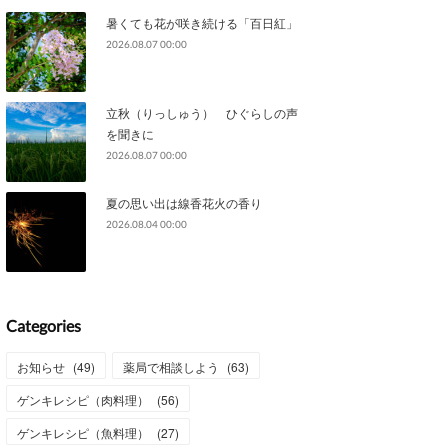
暑くても花が咲き続ける「百日紅」
2026.08.07 00:00
立秋（りっしゅう） ひぐらしの声
を聞きに
2026.08.07 00:00
夏の思い出は線香花火の香り
2026.08.04 00:00
Categories
お知らせ
(
49
)
薬局で相談しよう
(
63
)
ゲンキレシピ（肉料理）
(
56
)
ゲンキレシピ（魚料理）
(
27
)