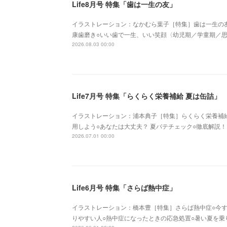
Life8月号 特集「歯は一生の友」
イラストレーション：なかむら葉子［特集］歯は一生の友
康歯磨き○いい歯で一生、いい笑顔〈幼児期／学童期／
2026.08.03 00:00
Life7月号 特集「らくらく栄養補給 夏は缶詰」
イラストレーション：浦本典子［特集］らくらく栄養補給&n
用しよう○あなたは大丈夫？ 夏バテチェック○徹底解説！ 
2026.07.01 00:00
Life6月号 特集「さらば熱中症」
イラストレーション：橋本豊［特集］さらば熱中症○今す
りやすい人○熱中症になったときの応急処置○暑い夏を乗り