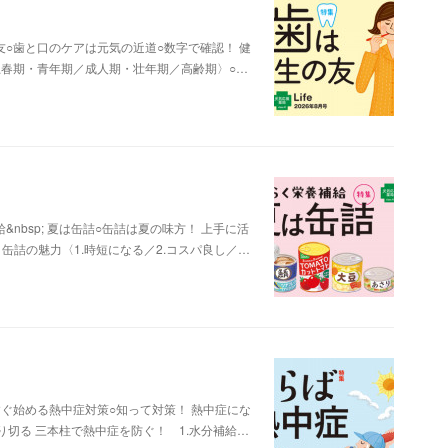
○歯と口のケアは元気の近道○数字で確認！ 健
思春期・青年期／成人期・壮年期／高齢期〉○…
bsp; 夏は缶詰○缶詰は夏の味方！ 上手に活
缶詰の魅力〈1.時短になる／2.コスパ良し／…
ぐ始める熱中症対策○知って対策！ 熱中症にな
切る 三本柱で熱中症を防ぐ！ 1.水分補給…