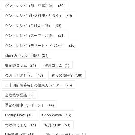
ゲンキレシピ（卵・豆腐料理）
(
30
)
ゲンキレシピ（野菜料理・サラダ）
(
89
)
ゲンキレシピ（ごはん・麺）
(
39
)
ゲンキレシピ（スープ・汁物）
(
21
)
ゲンキレシピ（デザート・ドリンク）
(
26
)
class A セレクト商品
(
29
)
薬剤師コラム
(
24
)
健康コラム
(
1
)
今月、何読もう。
(
47
)
香りの歳時記
(
38
)
二十四節気暮らしの健康カレンダー
(
75
)
道端植物図鑑
(
5
)
季節の健康ワンポイント
(
44
)
Pickup Now
(
15
)
Shop Watch
(
16
)
わが街じまん
(
16
)
今月のLife
(
50
)
Life読者の声
(
51
)
プライバシーポリシー
(
1
)