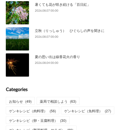
暑くても花が咲き続ける「百日紅」
2026.08.07 00:00
立秋（りっしゅう） ひぐらしの声を聞きに
2026.08.07 00:00
夏の思い出は線香花火の香り
2026.08.04 00:00
Categories
お知らせ
(
49
)
薬局で相談しよう
(
63
)
ゲンキレシピ（肉料理）
(
56
)
ゲンキレシピ（魚料理）
(
27
)
ゲンキレシピ（卵・豆腐料理）
(
30
)
ゲンキレシピ（野菜料理・サラダ）
(
89
)