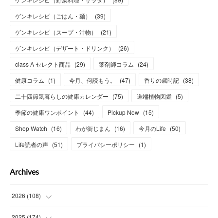
ゲンキレシピ（ごはん・麺）
(
39
)
ゲンキレシピ（スープ・汁物）
(
21
)
ゲンキレシピ（デザート・ドリンク）
(
26
)
class A セレクト商品
(
29
)
薬剤師コラム
(
24
)
健康コラム
(
1
)
今月、何読もう。
(
47
)
香りの歳時記
(
38
)
二十四節気暮らしの健康カレンダー
(
75
)
道端植物図鑑
(
5
)
季節の健康ワンポイント
(
44
)
Pickup Now
(
15
)
Shop Watch
(
16
)
わが街じまん
(
16
)
今月のLife
(
50
)
Life読者の声
(
51
)
プライバシーポリシー
(
1
)
Archives
2026
(
108
)
(
6
)
2025
(
174
)