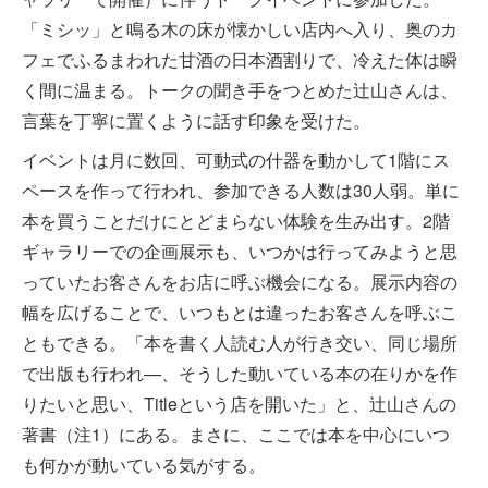
「ミシッ」と鳴る木の床が懐かしい店内へ入り、奥のカ
フェでふるまわれた甘酒の日本酒割りで、冷えた体は瞬
く間に温まる。トークの聞き手をつとめた辻山さんは、
言葉を丁寧に置くように話す印象を受けた。
イベントは月に数回、可動式の什器を動かして1階にス
ペースを作って行われ、参加できる人数は30人弱。単に
本を買うことだけにとどまらない体験を生み出す。2階
ギャラリーでの企画展示も、いつかは行ってみようと思
っていたお客さんをお店に呼ぶ機会になる。展示内容の
幅を広げることで、いつもとは違ったお客さんを呼ぶこ
ともできる。「本を書く人読む人が行き交い、同じ場所
で出版も行われ—、そうした動いている本の在りかを作
りたいと思い、Titleという店を開いた」と、辻山さんの
著書（注1）にある。まさに、ここでは本を中心にいつ
も何かが動いている気がする。