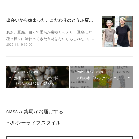
出会いから始まった、こだわりのとうふ店〈まめなとうふ店〉
ああ、豆腐。白くて柔らか栄養たっぷり。豆腐ほど
種々様々に味わってきた食材はないかもしれない。…
2025.11.19 00:00
2025.08.23 00:00
2025.08.19 00:00
処暑（しょしょ） 綿柎開
8月の本「ルックバック」
（わたのはなしべひらく）
とき
class A 薬局がお届けする
ヘルシーライフスタイル