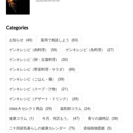
2026.08.04 00:00
Categories
お知らせ
(
49
)
薬局で相談しよう
(
63
)
ゲンキレシピ（肉料理）
(
56
)
ゲンキレシピ（魚料理）
(
27
)
ゲンキレシピ（卵・豆腐料理）
(
30
)
ゲンキレシピ（野菜料理・サラダ）
(
89
)
ゲンキレシピ（ごはん・麺）
(
39
)
ゲンキレシピ（スープ・汁物）
(
21
)
ゲンキレシピ（デザート・ドリンク）
(
26
)
class A セレクト商品
(
29
)
薬剤師コラム
(
24
)
健康コラム
(
1
)
今月、何読もう。
(
47
)
香りの歳時記
(
38
)
二十四節気暮らしの健康カレンダー
(
75
)
道端植物図鑑
(
5
)