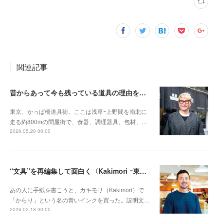
関連記事
昔からあって今も残っている道具の理由を伝えたい〈釜浅商店 ｰ浅草・かっぱ橋道具街ｰ〉
東京、かっぱ橋道具街。ここは浅草ｰ上野間を南北に
走る約800mの問屋街で、食器、調理器具、包材、…
2026.05.20 00:00
“文具”を再編集して面白く〈Kakimori ｰ東京・蔵前ｰ〉
あの人に手紙を書こうと、カキモリ（Kakimori）で
「からり」という名の青いインクを買った。説明文…
2026.02.18 00:00