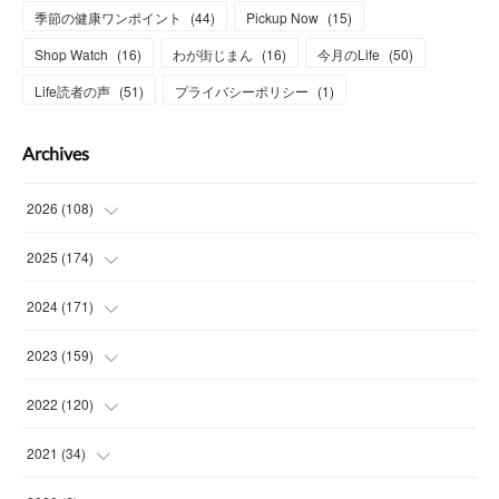
季節の健康ワンポイント
(
44
)
Pickup Now
(
15
)
Shop Watch
(
16
)
わが街じまん
(
16
)
今月のLife
(
50
)
Life読者の声
(
51
)
プライバシーポリシー
(
1
)
Archives
2026
(
108
)
(
6
)
2025
(
174
)
(
15
)
(
14
)
2024
(
171
)
(
15
)
(
14
)
(
13
)
2023
(
159
)
(
13
)
(
15
)
(
13
)
(
14
)
2022
(
120
)
(
15
)
(
15
)
(
15
)
(
14
)
(
14
)
2021
(
34
)
(
15
)
(
14
)
(
15
)
(
16
)
(
13
)