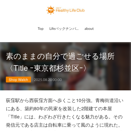
Top
Lifeバックナンバー
about
素のままの自分で過ごせる場所
〈Title ｰ東京都杉並区ｰ〉
Shop Watch
2025.08.20 00:00
荻窪駅から西荻窪方面へ歩くこと10分強。青梅街道沿い
にある、築約80年の民家を改装した2階建ての本屋
「Title」には、わざわざ行きたくなる魅力がある。その
発信元である店主は自転車に乗って風のように現れた。