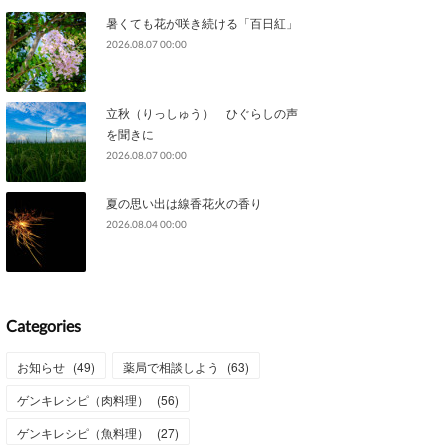
暑くても花が咲き続ける「百日紅」
2026.08.07 00:00
立秋（りっしゅう） ひぐらしの声
を聞きに
2026.08.07 00:00
夏の思い出は線香花火の香り
2026.08.04 00:00
Categories
お知らせ
(
49
)
薬局で相談しよう
(
63
)
ゲンキレシピ（肉料理）
(
56
)
ゲンキレシピ（魚料理）
(
27
)