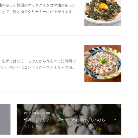
油を使った韓国のマッククスをゴマ油を使った
ことで、卵と油でクリーミーに仕上がります…
。生米ではなく、ごはんから作るので短時間で
すが、代わりにコンソメスープとオリーブ油…
2025.08.23 00:00
処暑（しょしょ） 綿柎開（わたのはなしべひら
く）とき