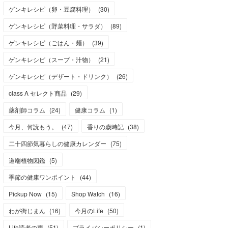
ゲンキレシピ（卵・豆腐料理）
(
30
)
ゲンキレシピ（野菜料理・サラダ）
(
89
)
ゲンキレシピ（ごはん・麺）
(
39
)
ゲンキレシピ（スープ・汁物）
(
21
)
ゲンキレシピ（デザート・ドリンク）
(
26
)
class A セレクト商品
(
29
)
薬剤師コラム
(
24
)
健康コラム
(
1
)
今月、何読もう。
(
47
)
香りの歳時記
(
38
)
二十四節気暮らしの健康カレンダー
(
75
)
道端植物図鑑
(
5
)
季節の健康ワンポイント
(
44
)
Pickup Now
(
15
)
Shop Watch
(
16
)
わが街じまん
(
16
)
今月のLife
(
50
)
Life読者の声
(
51
)
プライバシーポリシー
(
1
)