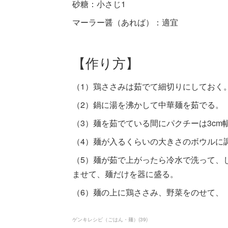
砂糖：小さじ1
マーラー醤（あれば）：適宜
【作り方】
（1）鶏ささみは茹でて細切りにしておく
（2）鍋に湯を沸かして中華麺を茹でる。
（3）麺を茹でている間にパクチーは3c
（4）麺が入るくらいの大きさのボウルに
（5）麺が茹で上がったら冷水で洗って、
ませて、麺だけを器に盛る。
（6）麺の上に鶏ささみ、野菜をのせて、
ゲンキレシピ（ごはん・麺）
(
39
)