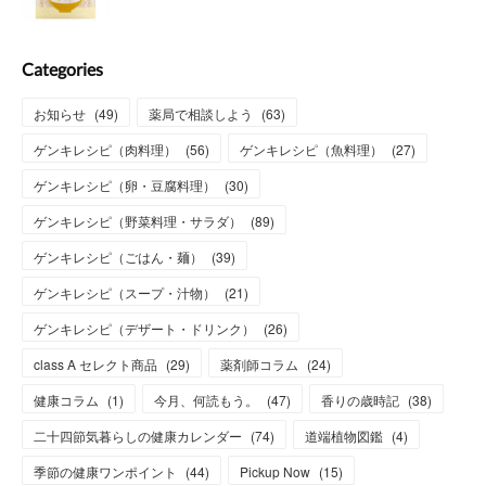
Categories
お知らせ
(
49
)
薬局で相談しよう
(
63
)
ゲンキレシピ（肉料理）
(
56
)
ゲンキレシピ（魚料理）
(
27
)
ゲンキレシピ（卵・豆腐料理）
(
30
)
ゲンキレシピ（野菜料理・サラダ）
(
89
)
ゲンキレシピ（ごはん・麺）
(
39
)
ゲンキレシピ（スープ・汁物）
(
21
)
ゲンキレシピ（デザート・ドリンク）
(
26
)
class A セレクト商品
(
29
)
薬剤師コラム
(
24
)
健康コラム
(
1
)
今月、何読もう。
(
47
)
香りの歳時記
(
38
)
二十四節気暮らしの健康カレンダー
(
74
)
道端植物図鑑
(
4
)
季節の健康ワンポイント
(
44
)
Pickup Now
(
15
)