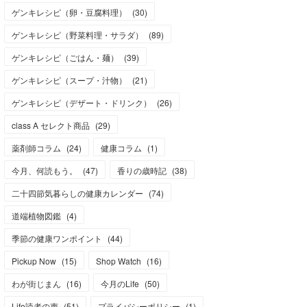
ゲンキレシピ（卵・豆腐料理）
(
30
)
ゲンキレシピ（野菜料理・サラダ）
(
89
)
ゲンキレシピ（ごはん・麺）
(
39
)
ゲンキレシピ（スープ・汁物）
(
21
)
ゲンキレシピ（デザート・ドリンク）
(
26
)
class A セレクト商品
(
29
)
薬剤師コラム
(
24
)
健康コラム
(
1
)
今月、何読もう。
(
47
)
香りの歳時記
(
38
)
二十四節気暮らしの健康カレンダー
(
74
)
道端植物図鑑
(
4
)
季節の健康ワンポイント
(
44
)
Pickup Now
(
15
)
Shop Watch
(
16
)
わが街じまん
(
16
)
今月のLife
(
50
)
Life読者の声
(
51
)
プライバシーポリシー
(
1
)