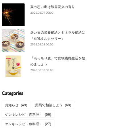
夏の思い出は線香花火の香り
2026.08.04 00:00
暑い日の栄養補給とミネラル補給に
「豆乳ミルクゼリー」
2026.08.03 00:00
「もっちり麦」で食物繊維生活を始
めましょう
2026.08.03 00:00
Categories
お知らせ
(
49
)
薬局で相談しよう
(
63
)
ゲンキレシピ（肉料理）
(
56
)
ゲンキレシピ（魚料理）
(
27
)