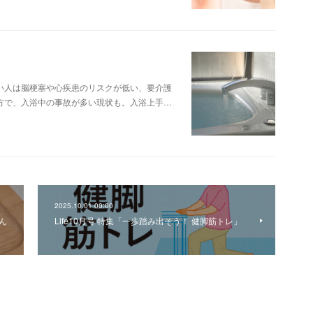
い人は脳梗塞や心疾患のリスクが低い、要介護
方で、入浴中の事故が多い現状も。入浴上手…
2025.10.01 00:00
ん
Life10月号 特集「一歩踏み出そう！ 健脚筋トレ」