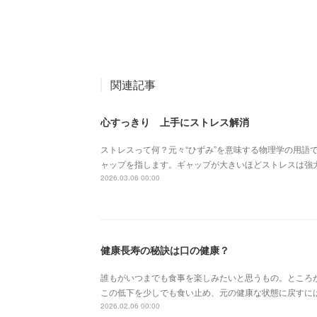
関連記事
心すっきり 上手にストレス解消
ストレスって何？元々“ひずみ”を意味する物理学の用語
ャップを指します。ギャップが大きいほどストレスは強
2026.03.06 00:00
健康長寿の秘訣は口の健康？
誰もがいつまでも食事を楽しみたいと思うもの。ところ
この低下を少しでも食い止め、元の健康な状態に戻すに
2026.02.06 00:00