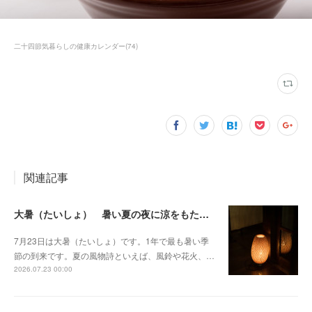
二十四節気暮らしの健康カレンダー
(
74
)
関連記事
大暑（たいしょ） 暑い夏の夜に涼をもたらす灯り
7月23日は大暑（たいしょ）です。1年で最も暑い季
節の到来です。夏の風物詩といえば、風鈴や花火、…
2026.07.23 00:00