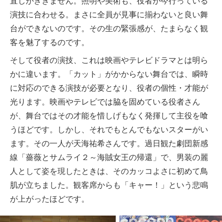
直しがききません。照明や美術も、役者が今行っている
演技に合わせる。まさに全員が見事に揃わないと良い舞
台ができないのです。その生の緊張感が、たまらなく観
客を魅了するのです。
そして役者の演技、これは映画やテレビドラマとは明ら
かに違います。「カット」がかからない舞台では、瞬時
に対応のできる演技が必要となり、役者の個性・才能が
光ります。映画やテレビでは脇を固めている役者さん
が、舞台ではその才能を惜しげもなく発揮して主役を喰
うほどです。しかし、それでもとんでもないスターがい
ます。その一人が天海祐希さんです。過日観た劇団新感
線「薔薇とサムライ２～海賊女王の帰還」で、男装の麗
人として姿を現したときは、そのカッコよさに初めて鳥
肌が立ちました。観客席からも「キャー！」という悲鳴
が上がったほどです。