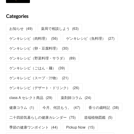
Categories
お知らせ
(
49
)
薬局で相談しよう
(
63
)
ゲンキレシピ（肉料理）
(
56
)
ゲンキレシピ（魚料理）
(
27
)
ゲンキレシピ（卵・豆腐料理）
(
30
)
ゲンキレシピ（野菜料理・サラダ）
(
89
)
ゲンキレシピ（ごはん・麺）
(
39
)
ゲンキレシピ（スープ・汁物）
(
21
)
ゲンキレシピ（デザート・ドリンク）
(
26
)
class A セレクト商品
(
29
)
薬剤師コラム
(
24
)
健康コラム
(
1
)
今月、何読もう。
(
47
)
香りの歳時記
(
38
)
二十四節気暮らしの健康カレンダー
(
75
)
道端植物図鑑
(
5
)
季節の健康ワンポイント
(
44
)
Pickup Now
(
15
)