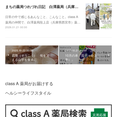
まちの薬局つれづれ日記 白澤薬局（兵庫県）vol.11
日常の中で感じるあんなこと、こんなこと。class A
薬局の仲間で、白澤薬局段上店（兵庫県西宮市）薬…
2026.01.21 00:00
2025.10.23 00:00
2025.10.21 00:00
霜降（そうこう） 旬を迎
10月の本「茄子（全３
える山芋を食卓に
巻）」
class A 薬局がお届けする
ヘルシーライフスタイル