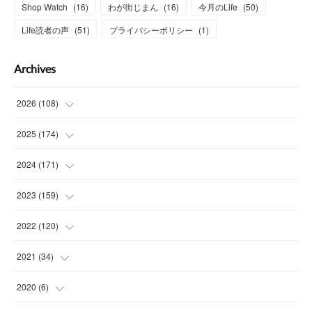
Shop Watch
(
16
)
わが街じまん
(
16
)
今月のLife
(
50
)
Life読者の声
(
51
)
プライバシーポリシー
(
1
)
Archives
2026
(
108
)
(
6
)
2025
(
174
)
(
15
)
(
14
)
2024
(
171
)
(
15
)
(
14
)
(
13
)
2023
(
159
)
(
13
)
(
15
)
(
13
)
(
14
)
2022
(
120
)
(
15
)
(
15
)
(
15
)
(
14
)
(
14
)
2021
(
34
)
(
15
)
(
14
)
(
15
)
(
16
)
(
13
)
(
4
)
2020
(
6
)
(
14
)
(
15
)
(
14
)