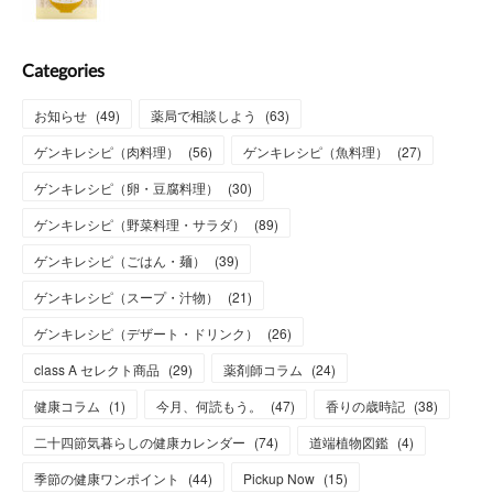
Categories
お知らせ
(
49
)
薬局で相談しよう
(
63
)
ゲンキレシピ（肉料理）
(
56
)
ゲンキレシピ（魚料理）
(
27
)
ゲンキレシピ（卵・豆腐料理）
(
30
)
ゲンキレシピ（野菜料理・サラダ）
(
89
)
ゲンキレシピ（ごはん・麺）
(
39
)
ゲンキレシピ（スープ・汁物）
(
21
)
ゲンキレシピ（デザート・ドリンク）
(
26
)
class A セレクト商品
(
29
)
薬剤師コラム
(
24
)
健康コラム
(
1
)
今月、何読もう。
(
47
)
香りの歳時記
(
38
)
二十四節気暮らしの健康カレンダー
(
74
)
道端植物図鑑
(
4
)
季節の健康ワンポイント
(
44
)
Pickup Now
(
15
)