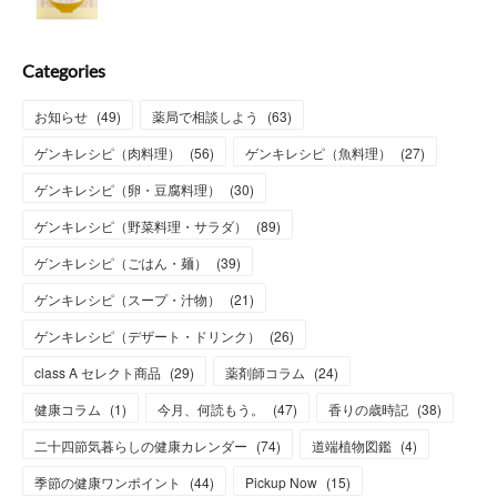
Categories
お知らせ
(
49
)
薬局で相談しよう
(
63
)
ゲンキレシピ（肉料理）
(
56
)
ゲンキレシピ（魚料理）
(
27
)
ゲンキレシピ（卵・豆腐料理）
(
30
)
ゲンキレシピ（野菜料理・サラダ）
(
89
)
ゲンキレシピ（ごはん・麺）
(
39
)
ゲンキレシピ（スープ・汁物）
(
21
)
ゲンキレシピ（デザート・ドリンク）
(
26
)
class A セレクト商品
(
29
)
薬剤師コラム
(
24
)
健康コラム
(
1
)
今月、何読もう。
(
47
)
香りの歳時記
(
38
)
二十四節気暮らしの健康カレンダー
(
74
)
道端植物図鑑
(
4
)
季節の健康ワンポイント
(
44
)
Pickup Now
(
15
)