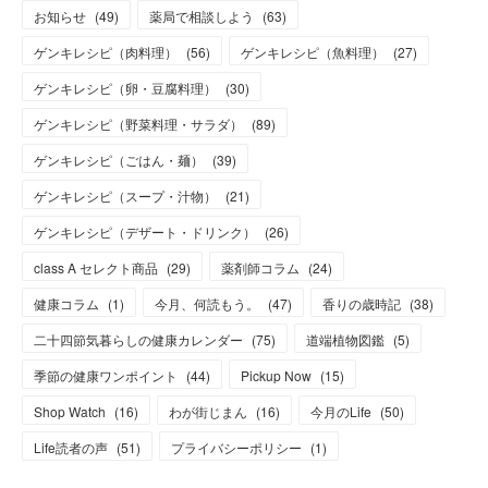
お知らせ
(
49
)
薬局で相談しよう
(
63
)
ゲンキレシピ（肉料理）
(
56
)
ゲンキレシピ（魚料理）
(
27
)
ゲンキレシピ（卵・豆腐料理）
(
30
)
ゲンキレシピ（野菜料理・サラダ）
(
89
)
ゲンキレシピ（ごはん・麺）
(
39
)
ゲンキレシピ（スープ・汁物）
(
21
)
ゲンキレシピ（デザート・ドリンク）
(
26
)
class A セレクト商品
(
29
)
薬剤師コラム
(
24
)
健康コラム
(
1
)
今月、何読もう。
(
47
)
香りの歳時記
(
38
)
二十四節気暮らしの健康カレンダー
(
75
)
道端植物図鑑
(
5
)
季節の健康ワンポイント
(
44
)
Pickup Now
(
15
)
Shop Watch
(
16
)
わが街じまん
(
16
)
今月のLife
(
50
)
Life読者の声
(
51
)
プライバシーポリシー
(
1
)