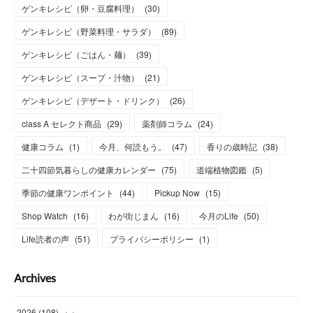
ゲンキレシピ（卵・豆腐料理）
(
30
)
ゲンキレシピ（野菜料理・サラダ）
(
89
)
ゲンキレシピ（ごはん・麺）
(
39
)
ゲンキレシピ（スープ・汁物）
(
21
)
ゲンキレシピ（デザート・ドリンク）
(
26
)
class A セレクト商品
(
29
)
薬剤師コラム
(
24
)
健康コラム
(
1
)
今月、何読もう。
(
47
)
香りの歳時記
(
38
)
二十四節気暮らしの健康カレンダー
(
75
)
道端植物図鑑
(
5
)
季節の健康ワンポイント
(
44
)
Pickup Now
(
15
)
Shop Watch
(
16
)
わが街じまん
(
16
)
今月のLife
(
50
)
Life読者の声
(
51
)
プライバシーポリシー
(
1
)
Archives
2026
(
108
)