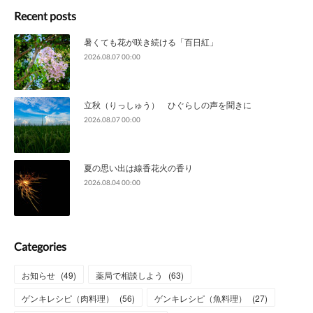
Recent posts
暑くても花が咲き続ける「百日紅」
2026.08.07 00:00
立秋（りっしゅう） ひぐらしの声を聞きに
2026.08.07 00:00
夏の思い出は線香花火の香り
2026.08.04 00:00
Categories
お知らせ
(
49
)
薬局で相談しよう
(
63
)
ゲンキレシピ（肉料理）
(
56
)
ゲンキレシピ（魚料理）
(
27
)