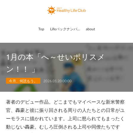
Top
Lifeバックナンバー
about
1月の本「へ～せいポリスメ
ン！！ 」
今月、何読もう。
2026.01.20 00:00
著者のデビュー作品。どこまでもマイペースな新米警察
官、轟豪と彼に振り回される周りの人たちとの日常がユ
ーモラスに描かれています。上司に怒られてもまったく
動じない轟豪。むしろ圧倒される上司や同僚たちです