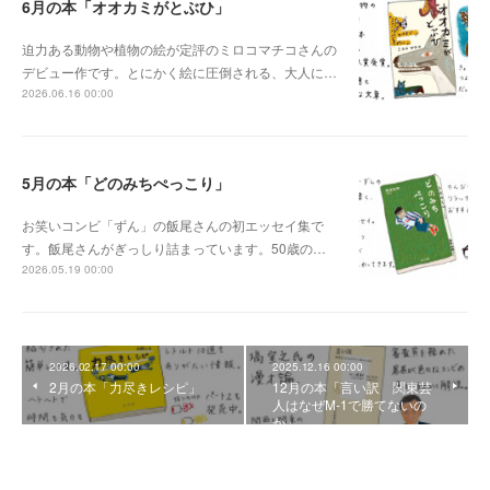
6月の本「オオカミがとぶひ」
迫力ある動物や植物の絵が定評のミロコマチコさんの
デビュー作です。とにかく絵に圧倒される、大人に…
2026.06.16 00:00
5月の本「どのみちぺっこり」
お笑いコンビ「ずん」の飯尾さんの初エッセイ集で
す。飯尾さんがぎっしり詰まっています。50歳の…
2026.05.19 00:00
2026.02.17 00:00
2025.12.16 00:00
2月の本「力尽きレシピ」
12月の本「言い訳 関東芸
人はなぜM-1で勝てないの
か」