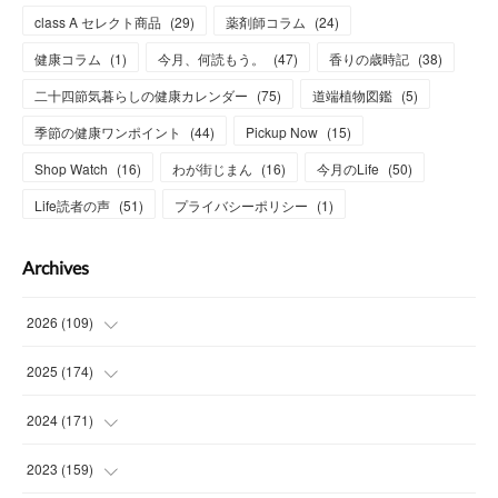
class A セレクト商品
(
29
)
薬剤師コラム
(
24
)
健康コラム
(
1
)
今月、何読もう。
(
47
)
香りの歳時記
(
38
)
二十四節気暮らしの健康カレンダー
(
75
)
道端植物図鑑
(
5
)
季節の健康ワンポイント
(
44
)
Pickup Now
(
15
)
Shop Watch
(
16
)
わが街じまん
(
16
)
今月のLife
(
50
)
Life読者の声
(
51
)
プライバシーポリシー
(
1
)
Archives
2026
(
109
)
(
7
)
2025
(
174
)
(
15
)
(
14
)
2024
(
171
)
(
15
)
(
14
)
(
13
)
2023
(
159
)