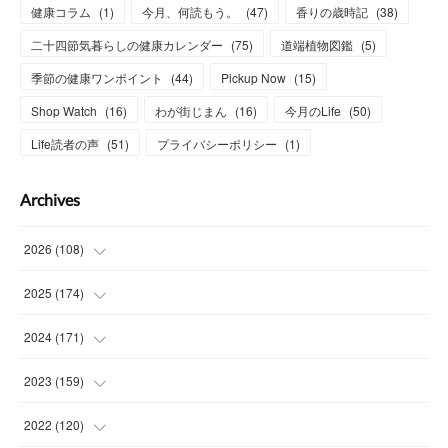
健康コラム
(
1
)
今月、何読もう。
(
47
)
香りの歳時記
(
38
)
二十四節気暮らしの健康カレンダー
(
75
)
道端植物図鑑
(
5
)
季節の健康ワンポイント
(
44
)
Pickup Now
(
15
)
Shop Watch
(
16
)
わが街じまん
(
16
)
今月のLife
(
50
)
Life読者の声
(
51
)
プライバシーポリシー
(
1
)
Archives
2026
(
108
)
(
6
)
2025
(
174
)
(
15
)
(
14
)
2024
(
171
)
(
15
)
(
14
)
(
13
)
2023
(
159
)
(
13
)
(
15
)
(
13
)
(
14
)
2022
(
120
)