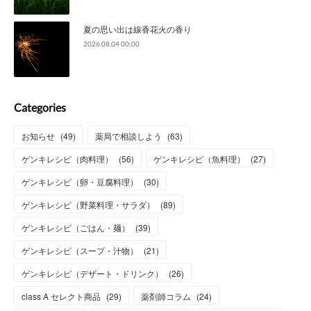
夏の思い出は線香花火の香り
2026.08.04 00:00
Categories
お知らせ
(
49
)
薬局で相談しよう
(
63
)
ゲンキレシピ（肉料理）
(
56
)
ゲンキレシピ（魚料理）
(
27
)
ゲンキレシピ（卵・豆腐料理）
(
30
)
ゲンキレシピ（野菜料理・サラダ）
(
89
)
ゲンキレシピ（ごはん・麺）
(
39
)
ゲンキレシピ（スープ・汁物）
(
21
)
ゲンキレシピ（デザート・ドリンク）
(
26
)
class A セレクト商品
(
29
)
薬剤師コラム
(
24
)