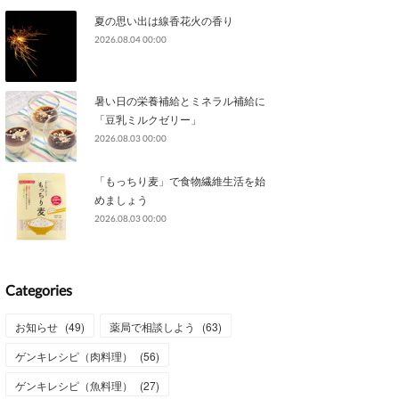
夏の思い出は線香花火の香り
2026.08.04 00:00
暑い日の栄養補給とミネラル補給に
「豆乳ミルクゼリー」
2026.08.03 00:00
「もっちり麦」で食物繊維生活を始
めましょう
2026.08.03 00:00
Categories
お知らせ
(
49
)
薬局で相談しよう
(
63
)
ゲンキレシピ（肉料理）
(
56
)
ゲンキレシピ（魚料理）
(
27
)