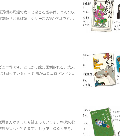
原秀樹の周辺で次々と起こる怪事件。そんな状
霊媒師「比嘉姉妹」シリーズの第1作目です。…
ビュー作です。とにかく絵に圧倒される、大人
駆け回っているから？ 雷がゴロゴロドンドン…
飯尾さんがぎっしり詰まっています。50歳の節
生観が伝わってきます。もう少しゆるく生き…