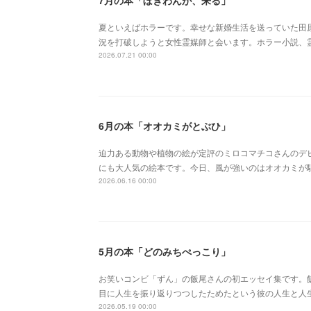
7月の本「ぼぎわんが、来る」
夏といえばホラーです。幸せな新婚生活を送っていた田
況を打破しようと女性霊媒師と会います。ホラー小説、
2026.07.21 00:00
6月の本「オオカミがとぶひ」
迫力ある動物や植物の絵が定評のミロコマチコさんのデ
にも大人気の絵本です。今日、風が強いのはオオカミが
2026.06.16 00:00
5月の本「どのみちぺっこり」
お笑いコンビ「ずん」の飯尾さんの初エッセイ集です。
目に人生を振り返りつつしたためたという彼の人生と人
2026.05.19 00:00