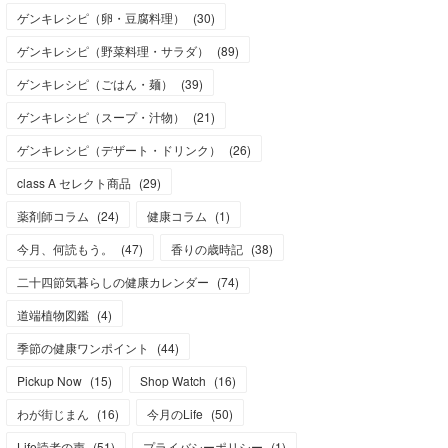
ゲンキレシピ（卵・豆腐料理）
(
30
)
ゲンキレシピ（野菜料理・サラダ）
(
89
)
ゲンキレシピ（ごはん・麺）
(
39
)
ゲンキレシピ（スープ・汁物）
(
21
)
ゲンキレシピ（デザート・ドリンク）
(
26
)
class A セレクト商品
(
29
)
薬剤師コラム
(
24
)
健康コラム
(
1
)
今月、何読もう。
(
47
)
香りの歳時記
(
38
)
二十四節気暮らしの健康カレンダー
(
74
)
道端植物図鑑
(
4
)
季節の健康ワンポイント
(
44
)
Pickup Now
(
15
)
Shop Watch
(
16
)
わが街じまん
(
16
)
今月のLife
(
50
)
Life読者の声
(
51
)
プライバシーポリシー
(
1
)