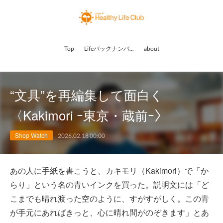
Top
Lifeバックナンバー
about
“文具”を再編集して面白く
〈Kakimori ｰ東京・蔵前ｰ〉
Shop Watch
2026.02.18 00:00
あの人に手紙を書こうと、カキモリ（Kakimori）で「か
らり」という名の青いインクを買った。説明文には「ど
こまでも晴れ渡った空のように、すがすがしく。この青
が手元にあればきっと、心に晴れ間がのぞきます」とあ