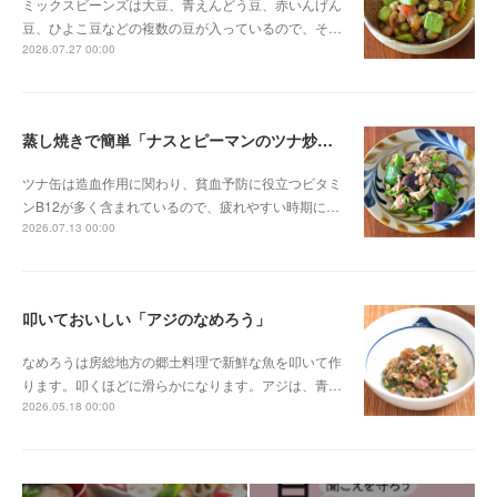
ミックスビーンズは大豆、青えんどう豆、赤いんげん
豆、ひよこ豆などの複数の豆が入っているので、そ…
2026.07.27 00:00
蒸し焼きで簡単「ナスとピーマンのツナ炒め」
ツナ缶は造血作用に関わり、貧血予防に役立つビタミ
ンB12が多く含まれているので、疲れやすい時期に…
2026.07.13 00:00
叩いておいしい「アジのなめろう」
なめろうは房総地方の郷土料理で新鮮な魚を叩いて作
ります。叩くほどに滑らかになります。アジは、青…
2026.05.18 00:00