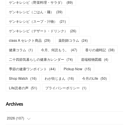
ゲンキレシピ（野菜料理・サラダ）
(
89
)
ゲンキレシピ（ごはん・麺）
(
39
)
ゲンキレシピ（スープ・汁物）
(
21
)
ゲンキレシピ（デザート・ドリンク）
(
26
)
class A セレクト商品
(
29
)
薬剤師コラム
(
24
)
健康コラム
(
1
)
今月、何読もう。
(
47
)
香りの歳時記
(
38
)
二十四節気暮らしの健康カレンダー
(
74
)
道端植物図鑑
(
4
)
季節の健康ワンポイント
(
44
)
Pickup Now
(
15
)
Shop Watch
(
16
)
わが街じまん
(
16
)
今月のLife
(
50
)
Life読者の声
(
51
)
プライバシーポリシー
(
1
)
Archives
2026
(
107
)