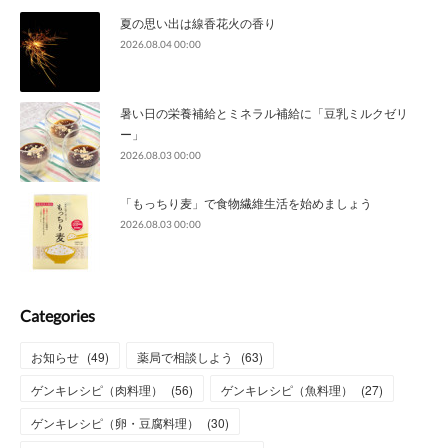
夏の思い出は線香花火の香り
2026.08.04 00:00
暑い日の栄養補給とミネラル補給に「豆乳ミルクゼリ
ー」
2026.08.03 00:00
「もっちり麦」で食物繊維生活を始めましょう
2026.08.03 00:00
Categories
お知らせ
(
49
)
薬局で相談しよう
(
63
)
ゲンキレシピ（肉料理）
(
56
)
ゲンキレシピ（魚料理）
(
27
)
ゲンキレシピ（卵・豆腐料理）
(
30
)