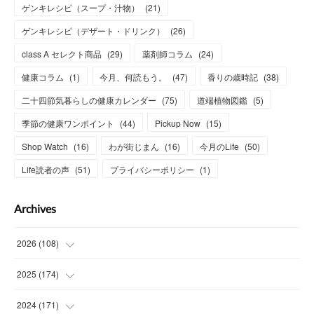
ゲンキレシピ（スープ・汁物）
(
21
)
ゲンキレシピ（デザート・ドリンク）
(
26
)
class A セレクト商品
(
29
)
薬剤師コラム
(
24
)
健康コラム
(
1
)
今月、何読もう。
(
47
)
香りの歳時記
(
38
)
二十四節気暮らしの健康カレンダー
(
75
)
道端植物図鑑
(
5
)
季節の健康ワンポイント
(
44
)
Pickup Now
(
15
)
Shop Watch
(
16
)
わが街じまん
(
16
)
今月のLife
(
50
)
Life読者の声
(
51
)
プライバシーポリシー
(
1
)
Archives
2026
(
108
)
(
6
)
2025
(
174
)
(
15
)
(
14
)
2024
(
171
)