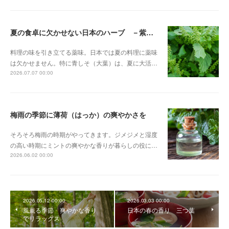
夏の食卓に欠かせない日本のハーブ －紫蘇（しそ）－
料理の味を引き立てる薬味。日本では夏の料理に薬味
は欠かせません。特に青しそ（大葉）は、夏に大活…
2026.07.07 00:00
梅雨の季節に薄荷（はっか）の爽やかさを
そろそろ梅雨の時期がやってきます。ジメジメと湿度
の高い時期にミントの爽やかな香りが暮らしの役に…
2026.06.02 00:00
2026.05.12 00:00
2026.03.03 00:00
風薫る季節 爽やかな香り
日本の春の香り 三つ葉
でリラックス