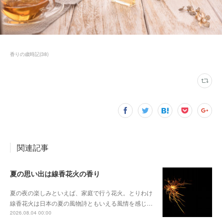
香りの歳時記
(
38
)
関連記事
夏の思い出は線香花火の香り
夏の夜の楽しみといえば、家庭で行う花火。とりわけ
線香花火は日本の夏の風物詩ともいえる風情を感じ…
2026.08.04 00:00