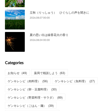
立秋（りっしゅう） ひぐらしの声を聞きに
2026.08.07 00:00
夏の思い出は線香花火の香り
2026.08.04 00:00
Categories
お知らせ
(
49
)
薬局で相談しよう
(
63
)
ゲンキレシピ（肉料理）
(
56
)
ゲンキレシピ（魚料理）
(
27
)
ゲンキレシピ（卵・豆腐料理）
(
30
)
ゲンキレシピ（野菜料理・サラダ）
(
89
)
ゲンキレシピ（ごはん・麺）
(
39
)