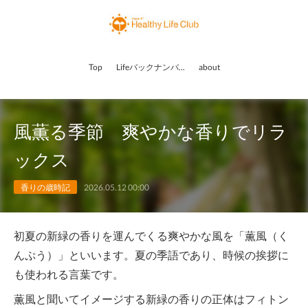
Top
Lifeバックナンバー
about
風薫る季節 爽やかな香りでリラ
ックス
香りの歳時記
2026.05.12 00:00
初夏の新緑の香りを運んでくる爽やかな風を「薫風（く
んぷう）」といいます。夏の季語であり、時候の挨拶に
も使われる言葉です。
薫風と聞いてイメージする新緑の香りの正体はフィトン