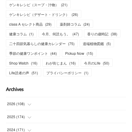
ゲンキレシピ（スープ・汁物）
(
21
)
ゲンキレシピ（デザート・ドリンク）
(
26
)
class A セレクト商品
(
29
)
薬剤師コラム
(
24
)
健康コラム
(
1
)
今月、何読もう。
(
47
)
香りの歳時記
(
38
)
二十四節気暮らしの健康カレンダー
(
75
)
道端植物図鑑
(
5
)
季節の健康ワンポイント
(
44
)
Pickup Now
(
15
)
Shop Watch
(
16
)
わが街じまん
(
16
)
今月のLife
(
50
)
Life読者の声
(
51
)
プライバシーポリシー
(
1
)
Archives
2026
(
108
)
(
6
)
2025
(
174
)
(
15
)
(
14
)
2024
(
171
)