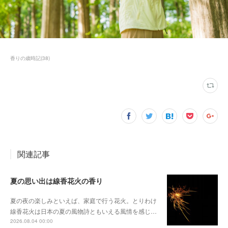
香りの歳時記
(
38
)
関連記事
夏の思い出は線香花火の香り
夏の夜の楽しみといえば、家庭で行う花火。とりわけ
線香花火は日本の夏の風物詩ともいえる風情を感じ…
2026.08.04 00:00