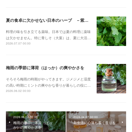
夏の食卓に欠かせない日本のハーブ －紫蘇（しそ）－
料理の味を引き立てる薬味。日本では夏の料理に薬味
は欠かせません。特に青しそ（大葉）は、夏に大活…
2026.07.07 00:00
梅雨の季節に薄荷（はっか）の爽やかさを
そろそろ梅雨の時期がやってきます。ジメジメと湿度
の高い時期にミントの爽やかな香りが暮らしの役に…
2026.06.02 00:00
2026.06.02 00:00
2026.04.07 00:00
梅雨の季節に薄荷（はっ
新生活に心落ち着く香りを
か）の爽やかさを