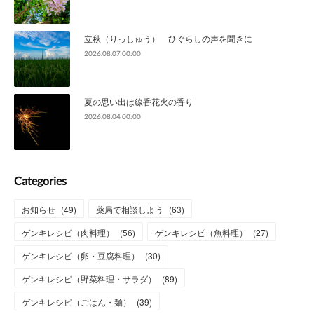
立秋（りっしゅう） ひぐらしの声を聞きに
2026.08.07 00:00
夏の思い出は線香花火の香り
2026.08.04 00:00
Categories
お知らせ
(
49
)
薬局で相談しよう
(
63
)
ゲンキレシピ（肉料理）
(
56
)
ゲンキレシピ（魚料理）
(
27
)
ゲンキレシピ（卵・豆腐料理）
(
30
)
ゲンキレシピ（野菜料理・サラダ）
(
89
)
ゲンキレシピ（ごはん・麺）
(
39
)