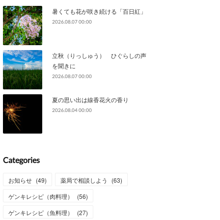
暑くても花が咲き続ける「百日紅」
2026.08.07 00:00
立秋（りっしゅう） ひぐらしの声
を聞きに
2026.08.07 00:00
夏の思い出は線香花火の香り
2026.08.04 00:00
Categories
お知らせ
(
49
)
薬局で相談しよう
(
63
)
ゲンキレシピ（肉料理）
(
56
)
ゲンキレシピ（魚料理）
(
27
)