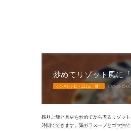
炒めてリゾット風に「
ゲンキレシピ（ごはん・麺）
2026.05.25 00
残りご飯と具材を炒めてから煮るリゾット
時間でできます。鶏ガラスープとゴマ油で