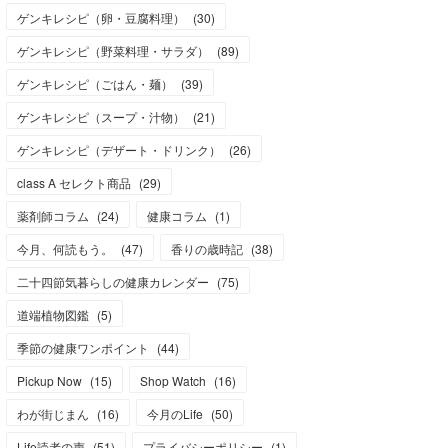
ゲンキレシピ（卵・豆腐料理）
(
30
)
ゲンキレシピ（野菜料理・サラダ）
(
89
)
ゲンキレシピ（ごはん・麺）
(
39
)
ゲンキレシピ（スープ・汁物）
(
21
)
ゲンキレシピ（デザート・ドリンク）
(
26
)
class A セレクト商品
(
29
)
薬剤師コラム
(
24
)
健康コラム
(
1
)
今月、何読もう。
(
47
)
香りの歳時記
(
38
)
二十四節気暮らしの健康カレンダー
(
75
)
道端植物図鑑
(
5
)
季節の健康ワンポイント
(
44
)
Pickup Now
(
15
)
Shop Watch
(
16
)
わが街じまん
(
16
)
今月のLife
(
50
)
Life読者の声
(
51
)
プライバシーポリシー
(
1
)