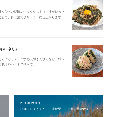
油を使った韓国のマッククスをゴマ油を使った
ことで、卵と油でクリーミーに仕上がります…
のおにぎり」
はんにどうぞ。ごまあえやきんぴらなど、残っ
は包丁やハサミで切って。
2026.05.21 00:00
小満（しょうまん） 麦秋至りて麦畑に風が吹く