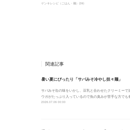
ゲンキレシピ（ごはん・麺）
(
39
)
関連記事
暑い夏にぴったり「サバみそ冷やし担々麺」
サバみそ缶の味をいかし、豆乳と合わせたクリーミーで
ウガがたっぷり入っているので魚の臭みが苦手な方でも
2026.07.06 00:00