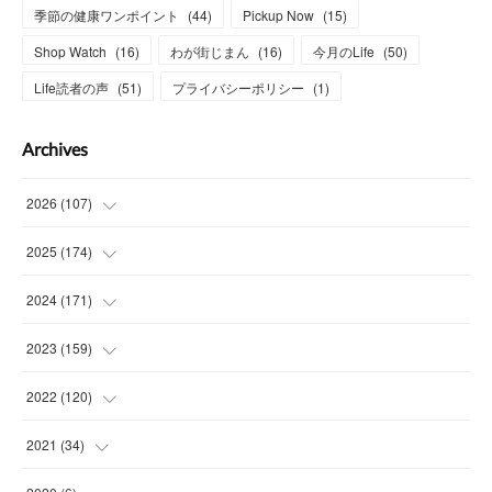
季節の健康ワンポイント
(
44
)
Pickup Now
(
15
)
Shop Watch
(
16
)
わが街じまん
(
16
)
今月のLife
(
50
)
Life読者の声
(
51
)
プライバシーポリシー
(
1
)
Archives
2026
(
107
)
(
4
)
2025
(
174
)
(
15
)
(
14
)
2024
(
171
)
(
15
)
(
14
)
(
13
)
2023
(
159
)
(
13
)
(
15
)
(
13
)
(
14
)
2022
(
120
)
(
16
)
(
15
)
(
15
)
(
14
)
(
14
)
2021
(
34
)
(
15
)
(
14
)
(
15
)
(
16
)
(
13
)
(
4
)