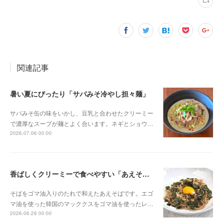
関連記事
暑い夏にぴったり「サバみそ冷やし担々麺」
サバみそ缶の味をいかし、豆乳と合わせたクリーミー
で濃厚なスープが麺とよく合います。ネギとショウ…
2026.07.06 00:00
香ばしくクリーミーで食べやすい「あえそば」
そばをゴマ油入りのたれで和えたあえそばです。エゴ
マ油を使った韓国のマッククスをゴマ油を使ったレ…
2026.06.29 00:00