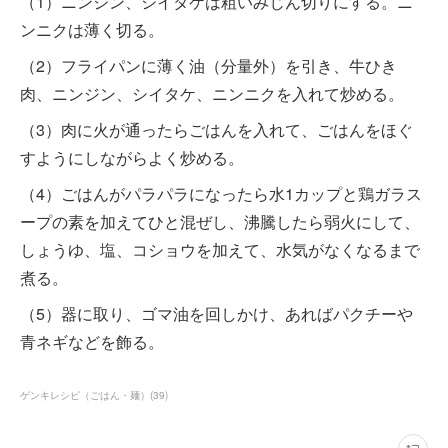
（1）ニンジン、シイタケは粗いみじん切りにする。ニ
ンニクは薄く切る。
（2）フライパンに薄く油（分量外）を引き、牛ひき
肉、ニンジン、シイタケ、ニンニクを入れて炒める。
（3）肉に火が通ったらごはんを入れて、ごはんをほぐ
すようにしながらよく炒める。
（4）ごはんがパラパラになったら水1カップと鶏ガラス
ープの素を加えてひと混ぜし、沸騰したら弱火にして、
しょうゆ、塩、コショウを加えて、水気がなくなるまで
煮る。
（5）器に取り、ゴマ油を回しかけ、あればパクチーや
青ネギなどを飾る。
ゲンキレシピ（ごはん・麺）
(
39
)