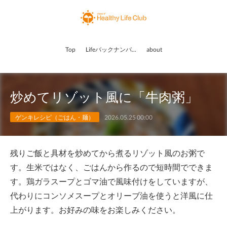
Top
Lifeバックナンバー
about
炒めてリゾット風に「牛肉粥」
ゲンキレシピ（ごはん・麺）
2026.05.25 00:00
残りご飯と具材を炒めてから煮るリゾット風のお粥で
す。生米ではなく、ごはんから作るので短時間でできま
す。鶏ガラスープとゴマ油で風味付けをしていますが、
代わりにコンソメスープとオリーブ油を使うと洋風に仕
上がります。お好みの味をお楽しみください。