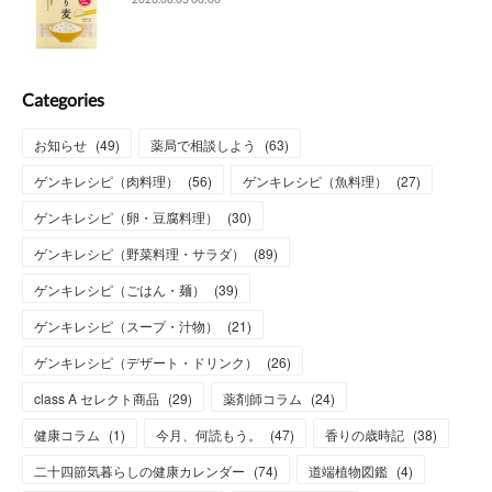
Categories
お知らせ
(
49
)
薬局で相談しよう
(
63
)
ゲンキレシピ（肉料理）
(
56
)
ゲンキレシピ（魚料理）
(
27
)
ゲンキレシピ（卵・豆腐料理）
(
30
)
ゲンキレシピ（野菜料理・サラダ）
(
89
)
ゲンキレシピ（ごはん・麺）
(
39
)
ゲンキレシピ（スープ・汁物）
(
21
)
ゲンキレシピ（デザート・ドリンク）
(
26
)
class A セレクト商品
(
29
)
薬剤師コラム
(
24
)
健康コラム
(
1
)
今月、何読もう。
(
47
)
香りの歳時記
(
38
)
二十四節気暮らしの健康カレンダー
(
74
)
道端植物図鑑
(
4
)