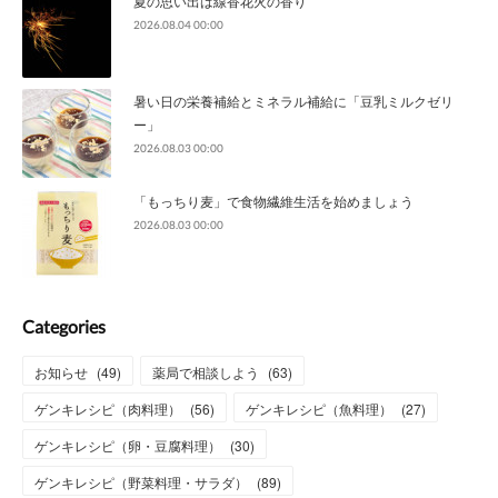
夏の思い出は線香花火の香り
2026.08.04 00:00
暑い日の栄養補給とミネラル補給に「豆乳ミルクゼリ
ー」
2026.08.03 00:00
「もっちり麦」で食物繊維生活を始めましょう
2026.08.03 00:00
Categories
お知らせ
(
49
)
薬局で相談しよう
(
63
)
ゲンキレシピ（肉料理）
(
56
)
ゲンキレシピ（魚料理）
(
27
)
ゲンキレシピ（卵・豆腐料理）
(
30
)
ゲンキレシピ（野菜料理・サラダ）
(
89
)