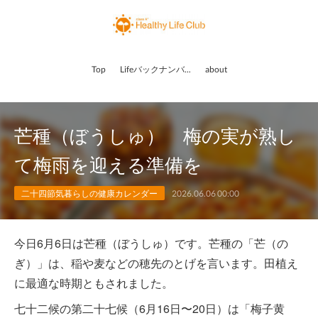
Top
Lifeバックナンバー
about
芒種（ぼうしゅ） 梅の実が熟し
て梅雨を迎える準備を
二十四節気暮らしの健康カレンダー
2026.06.06 00:00
今日6月6日は芒種（ぼうしゅ）です。芒種の「芒（の
ぎ）」は、稲や麦などの穂先のとげを言います。田植え
に最適な時期ともされました。
七十二候の第二十七候（6月16日〜20日）は「梅子黄