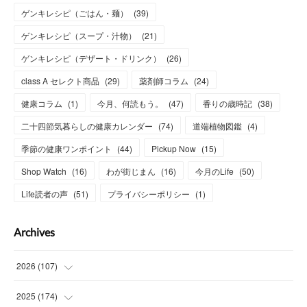
ゲンキレシピ（ごはん・麺）
(
39
)
ゲンキレシピ（スープ・汁物）
(
21
)
ゲンキレシピ（デザート・ドリンク）
(
26
)
class A セレクト商品
(
29
)
薬剤師コラム
(
24
)
健康コラム
(
1
)
今月、何読もう。
(
47
)
香りの歳時記
(
38
)
二十四節気暮らしの健康カレンダー
(
74
)
道端植物図鑑
(
4
)
季節の健康ワンポイント
(
44
)
Pickup Now
(
15
)
Shop Watch
(
16
)
わが街じまん
(
16
)
今月のLife
(
50
)
Life読者の声
(
51
)
プライバシーポリシー
(
1
)
Archives
2026
(
107
)
(
4
)
2025
(
174
)