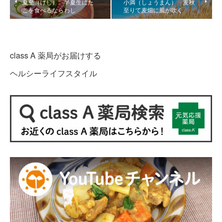
夏至（げし） 半夏生にた
小満（しょうまん） 麦秋
こを食べるならわし
至りて麦畑に風が吹く
class A 薬局がお届けする
ヘルシーライフスタイル