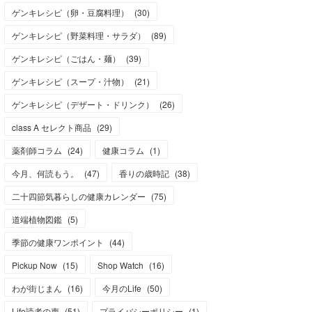
ゲンキレシピ（卵・豆腐料理）
(
30
)
ゲンキレシピ（野菜料理・サラダ）
(
89
)
ゲンキレシピ（ごはん・麺）
(
39
)
ゲンキレシピ（スープ・汁物）
(
21
)
ゲンキレシピ（デザート・ドリンク）
(
26
)
class A セレクト商品
(
29
)
薬剤師コラム
(
24
)
健康コラム
(
1
)
今月、何読もう。
(
47
)
香りの歳時記
(
38
)
二十四節気暮らしの健康カレンダー
(
75
)
道端植物図鑑
(
5
)
季節の健康ワンポイント
(
44
)
Pickup Now
(
15
)
Shop Watch
(
16
)
わが街じまん
(
16
)
今月のLife
(
50
)
Life読者の声
(
51
)
プライバシーポリシー
(
1
)