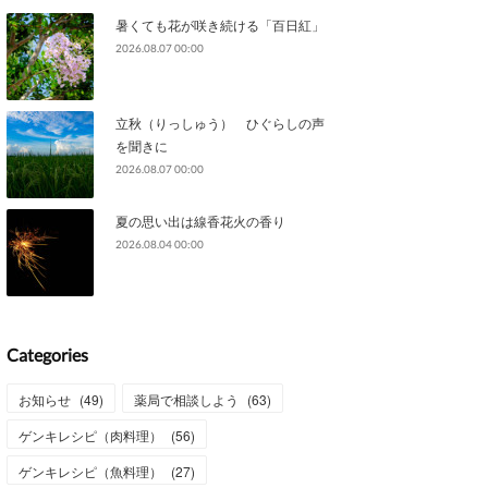
暑くても花が咲き続ける「百日紅」
2026.08.07 00:00
立秋（りっしゅう） ひぐらしの声
を聞きに
2026.08.07 00:00
夏の思い出は線香花火の香り
2026.08.04 00:00
Categories
お知らせ
(
49
)
薬局で相談しよう
(
63
)
ゲンキレシピ（肉料理）
(
56
)
ゲンキレシピ（魚料理）
(
27
)