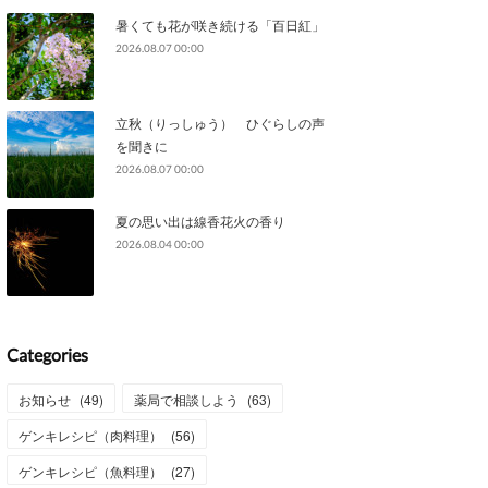
暑くても花が咲き続ける「百日紅」
2026.08.07 00:00
立秋（りっしゅう） ひぐらしの声
を聞きに
2026.08.07 00:00
夏の思い出は線香花火の香り
2026.08.04 00:00
Categories
お知らせ
(
49
)
薬局で相談しよう
(
63
)
ゲンキレシピ（肉料理）
(
56
)
ゲンキレシピ（魚料理）
(
27
)