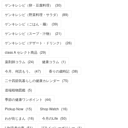
ゲンキレシピ（卵・豆腐料理）
(
30
)
ゲンキレシピ（野菜料理・サラダ）
(
89
)
ゲンキレシピ（ごはん・麺）
(
39
)
ゲンキレシピ（スープ・汁物）
(
21
)
ゲンキレシピ（デザート・ドリンク）
(
26
)
class A セレクト商品
(
29
)
薬剤師コラム
(
24
)
健康コラム
(
1
)
今月、何読もう。
(
47
)
香りの歳時記
(
38
)
二十四節気暮らしの健康カレンダー
(
75
)
道端植物図鑑
(
5
)
季節の健康ワンポイント
(
44
)
Pickup Now
(
15
)
Shop Watch
(
16
)
わが街じまん
(
16
)
今月のLife
(
50
)
Life読者の声
(
51
)
プライバシーポリシー
(
1
)