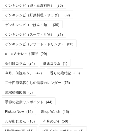
ゲンキレシピ（卵・豆腐料理）
(
30
)
ゲンキレシピ（野菜料理・サラダ）
(
89
)
ゲンキレシピ（ごはん・麺）
(
39
)
ゲンキレシピ（スープ・汁物）
(
21
)
ゲンキレシピ（デザート・ドリンク）
(
26
)
class A セレクト商品
(
29
)
薬剤師コラム
(
24
)
健康コラム
(
1
)
今月、何読もう。
(
47
)
香りの歳時記
(
38
)
二十四節気暮らしの健康カレンダー
(
75
)
道端植物図鑑
(
5
)
季節の健康ワンポイント
(
44
)
Pickup Now
(
15
)
Shop Watch
(
16
)
わが街じまん
(
16
)
今月のLife
(
50
)
Life読者の声
(
51
)
プライバシーポリシー
(
1
)