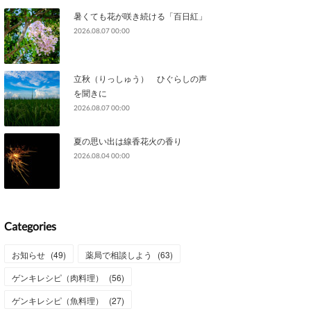
暑くても花が咲き続ける「百日紅」
2026.08.07 00:00
立秋（りっしゅう） ひぐらしの声
を聞きに
2026.08.07 00:00
夏の思い出は線香花火の香り
2026.08.04 00:00
Categories
お知らせ
(
49
)
薬局で相談しよう
(
63
)
ゲンキレシピ（肉料理）
(
56
)
ゲンキレシピ（魚料理）
(
27
)