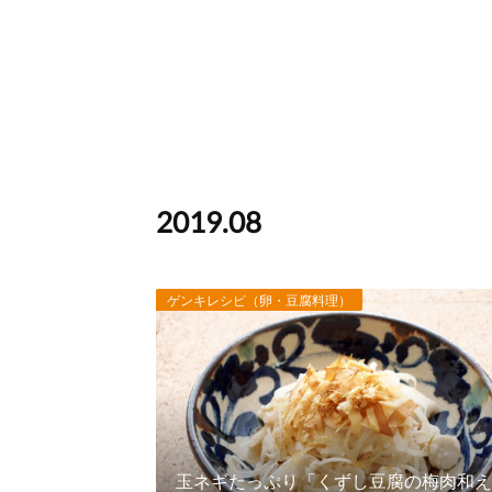
2019
.
08
ゲンキレシピ（卵・豆腐料理）
玉ネギたっぷり「くずし豆腐の梅肉和え