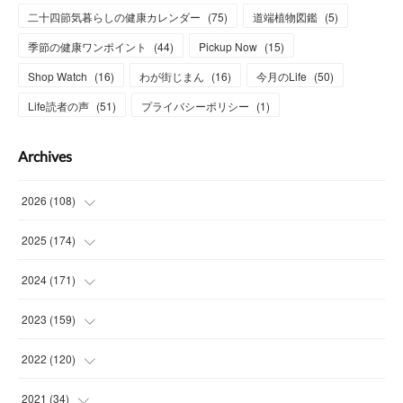
二十四節気暮らしの健康カレンダー
(
75
)
道端植物図鑑
(
5
)
季節の健康ワンポイント
(
44
)
Pickup Now
(
15
)
Shop Watch
(
16
)
わが街じまん
(
16
)
今月のLife
(
50
)
Life読者の声
(
51
)
プライバシーポリシー
(
1
)
Archives
2026
(
108
)
(
6
)
2025
(
174
)
(
15
)
(
14
)
2024
(
171
)
(
15
)
(
14
)
(
13
)
2023
(
159
)
(
13
)
(
15
)
(
13
)
(
14
)
2022
(
120
)
(
15
)
(
15
)
(
15
)
(
14
)
(
14
)
2021
(
34
)