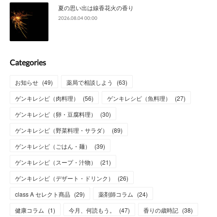
夏の思い出は線香花火の香り
2026.08.04 00:00
Categories
お知らせ
(
49
)
薬局で相談しよう
(
63
)
ゲンキレシピ（肉料理）
(
56
)
ゲンキレシピ（魚料理）
(
27
)
ゲンキレシピ（卵・豆腐料理）
(
30
)
ゲンキレシピ（野菜料理・サラダ）
(
89
)
ゲンキレシピ（ごはん・麺）
(
39
)
ゲンキレシピ（スープ・汁物）
(
21
)
ゲンキレシピ（デザート・ドリンク）
(
26
)
class A セレクト商品
(
29
)
薬剤師コラム
(
24
)
健康コラム
(
1
)
今月、何読もう。
(
47
)
香りの歳時記
(
38
)