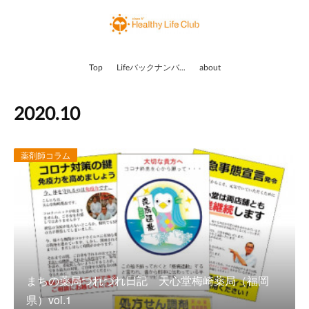
Top
Lifeバックナンバー
about
2020
.
10
薬剤師コラム
まちの薬局つれづれ日記 天心堂梅崎薬局（福岡
県）vol.1