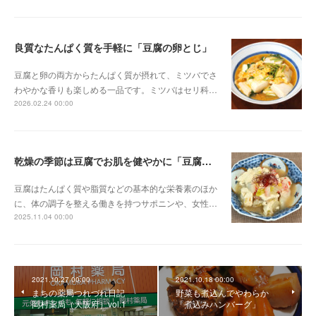
良質なたんぱく質を手軽に「豆腐の卵とじ」
豆腐と卵の両方からたんぱく質が摂れて、ミツバでさ
わやかな香りも楽しめる一品です。ミツバはセリ科…
2026.02.24 00:00
乾燥の季節は豆腐でお肌を健やかに「豆腐とカニカマのスープ煮」
豆腐はたんぱく質や脂質などの基本的な栄養素のほか
に、体の調子を整える働きを持つサポニンや、女性…
2025.11.04 00:00
2021.10.27 00:00
2021.10.18 00:00
まちの薬局つれづれ日記
野菜も煮込んでやわらか
岡村薬局（大阪府）vol.1
「煮込みハンバーグ」