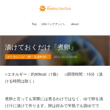
Top
Lifeバックナンバー
about
漬けておくだけ「煮卵」
ゲンキレシピ（卵・豆腐料理）
2021.10.25 00:00
○エネルギー：約90kcal（1個） ○調理時間：15分（漬
ける時間は除く）
煮卵と言っても実際には煮るわけではなく、ゆで卵を漬
け汁に漬けて作ります。卵は好みで半熟でも固ゆでで