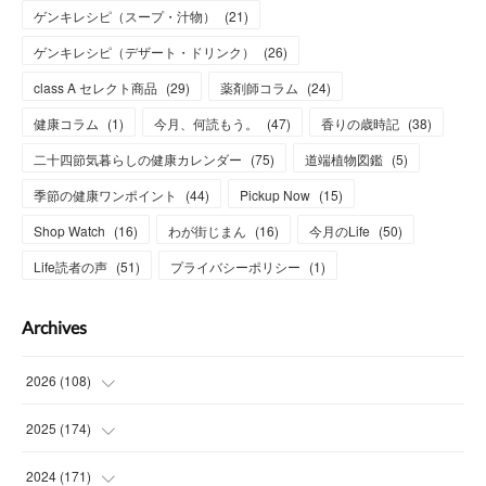
ゲンキレシピ（スープ・汁物）
(
21
)
ゲンキレシピ（デザート・ドリンク）
(
26
)
class A セレクト商品
(
29
)
薬剤師コラム
(
24
)
健康コラム
(
1
)
今月、何読もう。
(
47
)
香りの歳時記
(
38
)
二十四節気暮らしの健康カレンダー
(
75
)
道端植物図鑑
(
5
)
季節の健康ワンポイント
(
44
)
Pickup Now
(
15
)
Shop Watch
(
16
)
わが街じまん
(
16
)
今月のLife
(
50
)
Life読者の声
(
51
)
プライバシーポリシー
(
1
)
Archives
2026
(
108
)
(
6
)
2025
(
174
)
(
15
)
(
14
)
2024
(
171
)