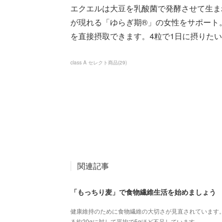
エクエルは大豆を乳酸菌で発酵させて生ま
が現れる「ゆらぎ期®」の女性をサポート
を直接摂取できます。4粒で1日に摂りたい
class A セレクト商品
(
29
)
関連記事
「もっちり麦」で食物繊維生活を始めましょう
健康維持のために食物繊維の大切さが見直されています
る約20gに対して平均で5gほど不足しています。