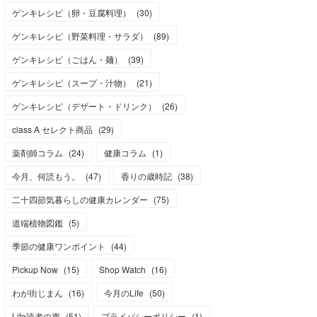
ゲンキレシピ（卵・豆腐料理）
(
30
)
ゲンキレシピ（野菜料理・サラダ）
(
89
)
ゲンキレシピ（ごはん・麺）
(
39
)
ゲンキレシピ（スープ・汁物）
(
21
)
ゲンキレシピ（デザート・ドリンク）
(
26
)
class A セレクト商品
(
29
)
薬剤師コラム
(
24
)
健康コラム
(
1
)
今月、何読もう。
(
47
)
香りの歳時記
(
38
)
二十四節気暮らしの健康カレンダー
(
75
)
道端植物図鑑
(
5
)
季節の健康ワンポイント
(
44
)
Pickup Now
(
15
)
Shop Watch
(
16
)
わが街じまん
(
16
)
今月のLife
(
50
)
Life読者の声
(
51
)
プライバシーポリシー
(
1
)