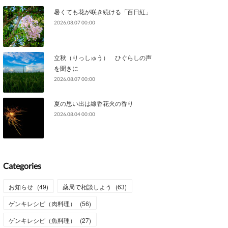
暑くても花が咲き続ける「百日紅」
2026.08.07 00:00
立秋（りっしゅう） ひぐらしの声
を聞きに
2026.08.07 00:00
夏の思い出は線香花火の香り
2026.08.04 00:00
Categories
お知らせ
(
49
)
薬局で相談しよう
(
63
)
ゲンキレシピ（肉料理）
(
56
)
ゲンキレシピ（魚料理）
(
27
)