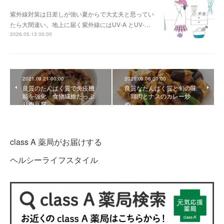
紫外線対策は日差しが強い夏からで大丈夫と思ってい
たら大間違い。地上に届く紫外線にはUV-A とUV-…
2026.05.13 00:00
2021.09.21 00:00
2021.09.06 00:00
良質のたんぱく質で免疫機
良質なたんぱく質と旬の味
能を強化「食物繊維たっぷ
「鶏肉とナスのカレー炒
り肉豆腐」
め」
class A 薬局がお届けする
ヘルシーライフスタイル