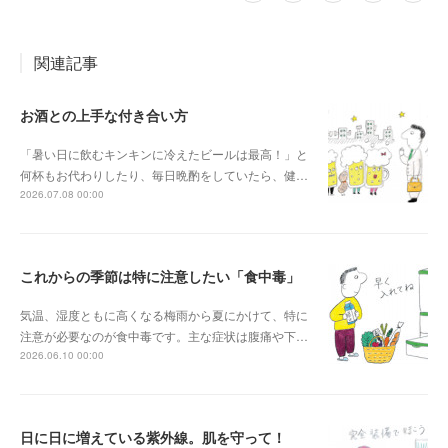
関連記事
お酒との上手な付き合い方
「暑い日に飲むキンキンに冷えたビールは最高！」と
何杯もお代わりしたり、毎日晩酌をしていたら、健…
2026.07.08 00:00
これからの季節は特に注意したい「食中毒」
気温、湿度ともに高くなる梅雨から夏にかけて、特に
注意が必要なのが食中毒です。主な症状は腹痛や下…
2026.06.10 00:00
日に日に増えている紫外線。肌を守って！