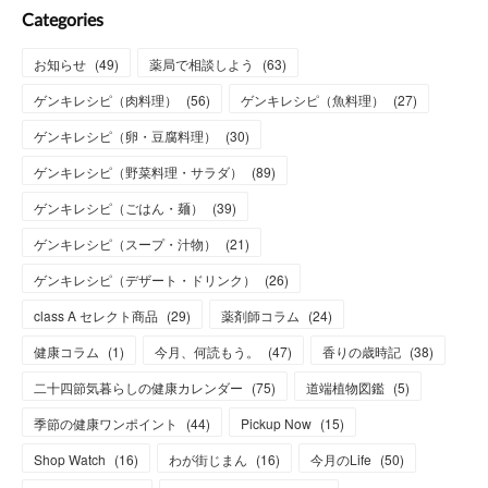
Categories
お知らせ
(
49
)
薬局で相談しよう
(
63
)
ゲンキレシピ（肉料理）
(
56
)
ゲンキレシピ（魚料理）
(
27
)
ゲンキレシピ（卵・豆腐料理）
(
30
)
ゲンキレシピ（野菜料理・サラダ）
(
89
)
ゲンキレシピ（ごはん・麺）
(
39
)
ゲンキレシピ（スープ・汁物）
(
21
)
ゲンキレシピ（デザート・ドリンク）
(
26
)
class A セレクト商品
(
29
)
薬剤師コラム
(
24
)
健康コラム
(
1
)
今月、何読もう。
(
47
)
香りの歳時記
(
38
)
二十四節気暮らしの健康カレンダー
(
75
)
道端植物図鑑
(
5
)
季節の健康ワンポイント
(
44
)
Pickup Now
(
15
)
Shop Watch
(
16
)
わが街じまん
(
16
)
今月のLife
(
50
)