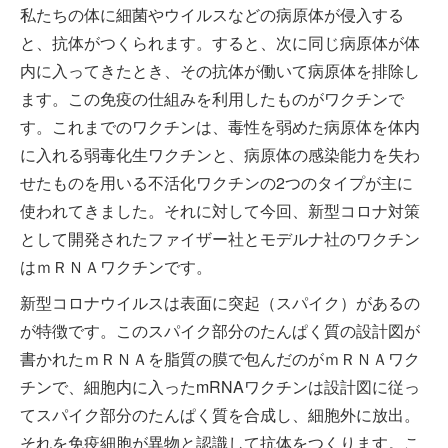
私たちの体に細菌やウイルスなどの病原体が侵入する
と、抗体がつくられます。すると、次に同じ病原体が体
内に入ってきたとき、その抗体が働いて病原体を排除し
ます。この免疫の仕組みを利用したものがワクチンで
す。これまでのワクチンは、毒性を弱めた病原体を体内
に入れる弱毒化生ワクチンと、病原体の感染能力を失わ
せたものを用いる不活化ワクチンの2つのタイプが主に
使われてきました。それに対して今回、新型コロナ対策
として開発されたファイザー社とモデルナ社のワクチン
はｍＲＮＡワクチンです。
新型コロナウイルスは表面に突起（スパイク）があるの
が特徴です。このスパイク部分のたんぱく質の設計図が
書かれたｍＲＮＡを脂質の膜で包んだのがｍＲＮＡワク
チンで、細胞内に入ったmRNAワクチンは設計図に従っ
てスパイク部分のたんぱく質を合成し、細胞外に放出。
それを免疫細胞が異物と認識して抗体をつくります。こ