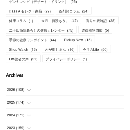
ゲンキレシピ（デザート・ドリンク）
(
26
)
class A セレクト商品
(
29
)
薬剤師コラム
(
24
)
健康コラム
(
1
)
今月、何読もう。
(
47
)
香りの歳時記
(
38
)
二十四節気暮らしの健康カレンダー
(
75
)
道端植物図鑑
(
5
)
季節の健康ワンポイント
(
44
)
Pickup Now
(
15
)
Shop Watch
(
16
)
わが街じまん
(
16
)
今月のLife
(
50
)
Life読者の声
(
51
)
プライバシーポリシー
(
1
)
Archives
2026
(
108
)
(
6
)
2025
(
174
)
(
15
)
(
14
)
2024
(
171
)
(
15
)
(
14
)
(
13
)
2023
(
159
)