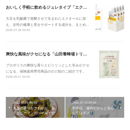
おいしく手軽に飲めるジュレタイプ「エクエル ジュレ」
大豆を乳酸菌で発酵させて生まれたエクオールに加
え、女性の健康と美をサポートする成分を、まとめ…
2026.07.06 00:00
爽快な風味がクセになる「山田養蜂場トリプルプロポリスのど飴」
プロポリスの爽快な香りとピリリッとした辛みがクセ
になる、保険薬局専売商品ののど飴のご紹介です。
2026.06.01 00:00
2022.07.19 00:00
2022.07.13 00:00
大葉の香りがさわやか「茄
熱中症、屋内だからと安心
子とピーマンのゴマみそ炒
してはダメ！
め」