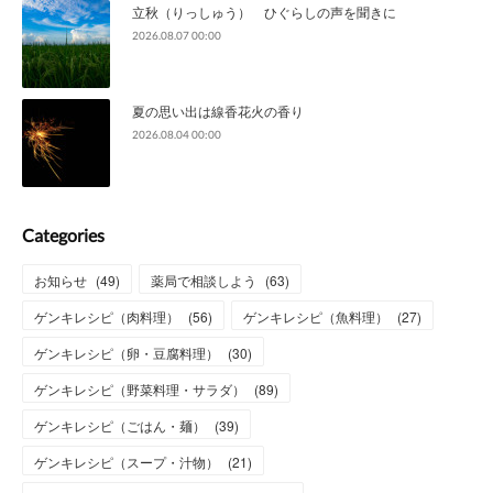
立秋（りっしゅう） ひぐらしの声を聞きに
2026.08.07 00:00
夏の思い出は線香花火の香り
2026.08.04 00:00
Categories
お知らせ
(
49
)
薬局で相談しよう
(
63
)
ゲンキレシピ（肉料理）
(
56
)
ゲンキレシピ（魚料理）
(
27
)
ゲンキレシピ（卵・豆腐料理）
(
30
)
ゲンキレシピ（野菜料理・サラダ）
(
89
)
ゲンキレシピ（ごはん・麺）
(
39
)
ゲンキレシピ（スープ・汁物）
(
21
)