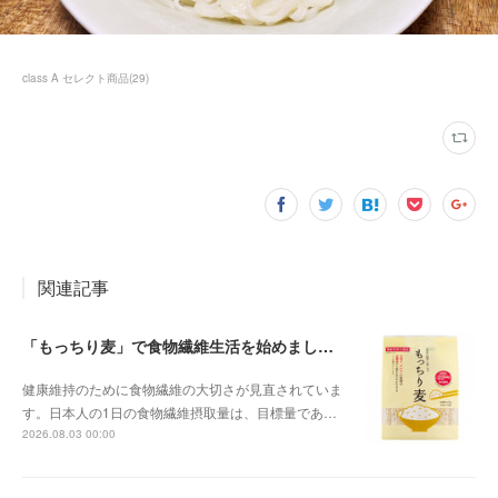
class A セレクト商品
(
29
)
関連記事
「もっちり麦」で食物繊維生活を始めましょう
健康維持のために食物繊維の大切さが見直されていま
す。日本人の1日の食物繊維摂取量は、目標量であ…
2026.08.03 00:00