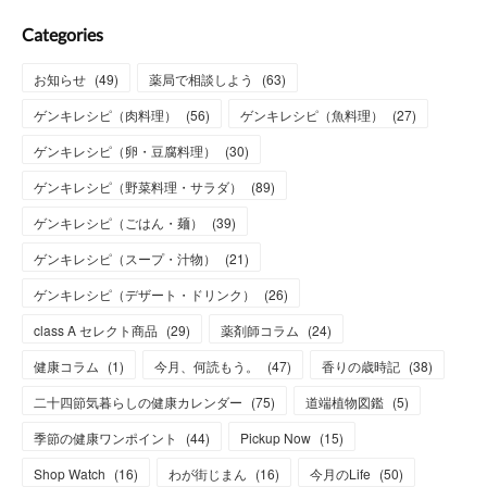
Categories
お知らせ
(
49
)
薬局で相談しよう
(
63
)
ゲンキレシピ（肉料理）
(
56
)
ゲンキレシピ（魚料理）
(
27
)
ゲンキレシピ（卵・豆腐料理）
(
30
)
ゲンキレシピ（野菜料理・サラダ）
(
89
)
ゲンキレシピ（ごはん・麺）
(
39
)
ゲンキレシピ（スープ・汁物）
(
21
)
ゲンキレシピ（デザート・ドリンク）
(
26
)
class A セレクト商品
(
29
)
薬剤師コラム
(
24
)
健康コラム
(
1
)
今月、何読もう。
(
47
)
香りの歳時記
(
38
)
二十四節気暮らしの健康カレンダー
(
75
)
道端植物図鑑
(
5
)
季節の健康ワンポイント
(
44
)
Pickup Now
(
15
)
Shop Watch
(
16
)
わが街じまん
(
16
)
今月のLife
(
50
)