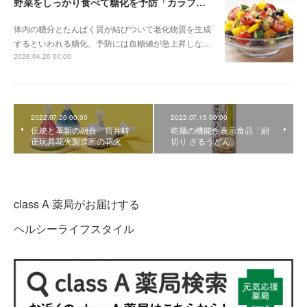
野菜をしっかり食べて糖化を予防「カラフルサラダ」
体内の糖分とたんぱく質が結びついて老化物質を生成
するといわれる糖化。予防には血糖値が急上昇しな…
2026.04.20 00:00
2022.07.20 00:00
2022.07.15 00:00
伝統と革新の融合 筒井時
乾麺の機能性表示食品「細
正玩具花火製造所の花火
切り ざるうどん」
class A 薬局がお届けする
ヘルシーライフスタイル