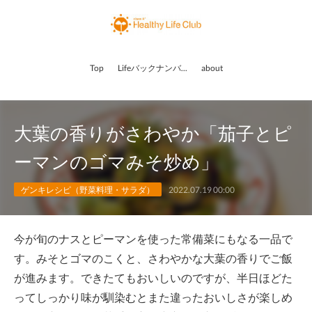
Top
Lifeバックナンバー
about
大葉の香りがさわやか「茄子とピ
ーマンのゴマみそ炒め」
ゲンキレシピ（野菜料理・サラダ）
2022.07.19 00:00
今が旬のナスとピーマンを使った常備菜にもなる一品で
す。みそとゴマのこくと、さわやかな大葉の香りでご飯
が進みます。できたてもおいしいのですが、半日ほどた
ってしっかり味が馴染むとまた違ったおいしさが楽しめ