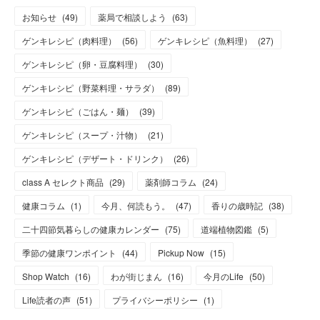
お知らせ
(
49
)
薬局で相談しよう
(
63
)
ゲンキレシピ（肉料理）
(
56
)
ゲンキレシピ（魚料理）
(
27
)
ゲンキレシピ（卵・豆腐料理）
(
30
)
ゲンキレシピ（野菜料理・サラダ）
(
89
)
ゲンキレシピ（ごはん・麺）
(
39
)
ゲンキレシピ（スープ・汁物）
(
21
)
ゲンキレシピ（デザート・ドリンク）
(
26
)
class A セレクト商品
(
29
)
薬剤師コラム
(
24
)
健康コラム
(
1
)
今月、何読もう。
(
47
)
香りの歳時記
(
38
)
二十四節気暮らしの健康カレンダー
(
75
)
道端植物図鑑
(
5
)
季節の健康ワンポイント
(
44
)
Pickup Now
(
15
)
Shop Watch
(
16
)
わが街じまん
(
16
)
今月のLife
(
50
)
Life読者の声
(
51
)
プライバシーポリシー
(
1
)