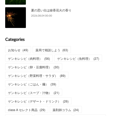
夏の思い出は線香花火の香り
2026.08.04 00:00
Categories
お知らせ
(
49
)
薬局で相談しよう
(
63
)
ゲンキレシピ（肉料理）
(
56
)
ゲンキレシピ（魚料理）
(
27
)
ゲンキレシピ（卵・豆腐料理）
(
30
)
ゲンキレシピ（野菜料理・サラダ）
(
89
)
ゲンキレシピ（ごはん・麺）
(
39
)
ゲンキレシピ（スープ・汁物）
(
21
)
ゲンキレシピ（デザート・ドリンク）
(
26
)
class A セレクト商品
(
29
)
薬剤師コラム
(
24
)