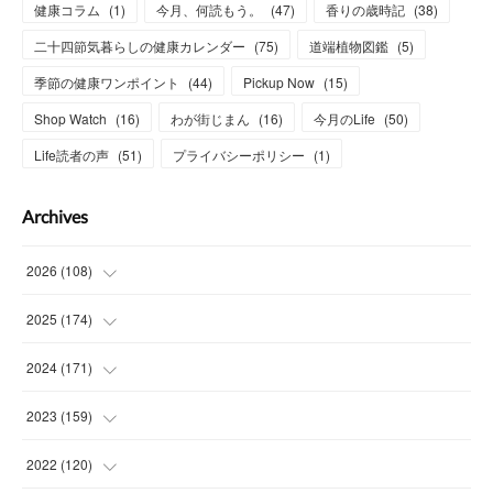
健康コラム
(
1
)
今月、何読もう。
(
47
)
香りの歳時記
(
38
)
二十四節気暮らしの健康カレンダー
(
75
)
道端植物図鑑
(
5
)
季節の健康ワンポイント
(
44
)
Pickup Now
(
15
)
Shop Watch
(
16
)
わが街じまん
(
16
)
今月のLife
(
50
)
Life読者の声
(
51
)
プライバシーポリシー
(
1
)
Archives
2026
(
108
)
(
6
)
2025
(
174
)
(
15
)
(
14
)
2024
(
171
)
(
15
)
(
14
)
(
13
)
2023
(
159
)
(
13
)
(
15
)
(
13
)
(
14
)
2022
(
120
)