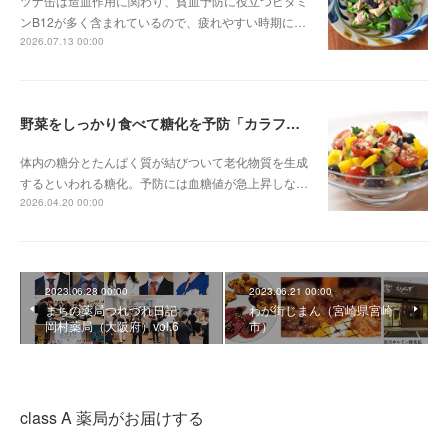
ツナ缶は造血作用に関わり、貧血予防に役立つビタミ
ンB12が多く含まれているので、疲れやすい時期に…
2026.07.13 00:00
野菜をしっかり食べて糖化を予防「カラフルサラダ」
体内の糖分とたんぱく質が結びついて老化物質を生成
するといわれる糖化。予防には血糖値が急上昇しな…
2026.04.20 00:00
2023.06.28 00:00
2023.06.21 00:00
まちの薬局つれづれ日記
わが街じまん（宮崎県宮崎
岡村薬局（大阪府）vol.6
市）
class A 薬局がお届けする