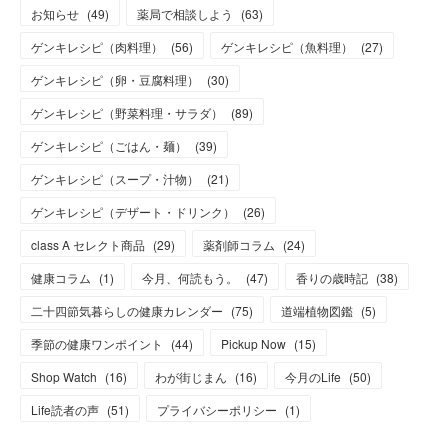
お知らせ
(
49
)
薬局で相談しよう
(
63
)
ゲンキレシピ（肉料理）
(
56
)
ゲンキレシピ（魚料理）
(
27
)
ゲンキレシピ（卵・豆腐料理）
(
30
)
ゲンキレシピ（野菜料理・サラダ）
(
89
)
ゲンキレシピ（ごはん・麺）
(
39
)
ゲンキレシピ（スープ・汁物）
(
21
)
ゲンキレシピ（デザート・ドリンク）
(
26
)
class A セレクト商品
(
29
)
薬剤師コラム
(
24
)
健康コラム
(
1
)
今月、何読もう。
(
47
)
香りの歳時記
(
38
)
二十四節気暮らしの健康カレンダー
(
75
)
道端植物図鑑
(
5
)
季節の健康ワンポイント
(
44
)
Pickup Now
(
15
)
Shop Watch
(
16
)
わが街じまん
(
16
)
今月のLife
(
50
)
Life読者の声
(
51
)
プライバシーポリシー
(
1
)