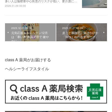
多い人は脳梗塞や心疾患のリスクが低い、要介護に…
2026.01.09 00:00
2023.12.01 00:00
2023.11.27 00:00
元気応援キャンペーン12月
皮ごと加熱で、体ぽかぽか
は「寒い冬 体調管理で 健や
「鶏つくねの生姜スープ」
かに」
class A 薬局がお届けする
ヘルシーライフスタイル