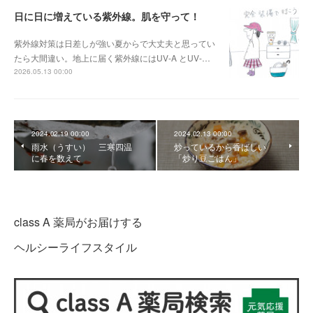
日に日に増えている紫外線。肌を守って！
紫外線対策は日差しが強い夏からで大丈夫と思ってい
たら大間違い。地上に届く紫外線にはUV-A とUV-…
2026.05.13 00:00
2024.02.19 00:00
2024.02.13 00:00
雨水（うすい） 三寒四温
炒っているから香ばしい
に春を数えて
「炒り豆ごはん」
class A 薬局がお届けする
ヘルシーライフスタイル