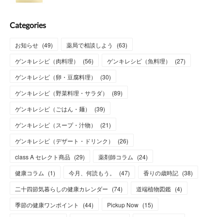
Categories
お知らせ
(
49
)
薬局で相談しよう
(
63
)
ゲンキレシピ（肉料理）
(
56
)
ゲンキレシピ（魚料理）
(
27
)
ゲンキレシピ（卵・豆腐料理）
(
30
)
ゲンキレシピ（野菜料理・サラダ）
(
89
)
ゲンキレシピ（ごはん・麺）
(
39
)
ゲンキレシピ（スープ・汁物）
(
21
)
ゲンキレシピ（デザート・ドリンク）
(
26
)
class A セレクト商品
(
29
)
薬剤師コラム
(
24
)
健康コラム
(
1
)
今月、何読もう。
(
47
)
香りの歳時記
(
38
)
二十四節気暮らしの健康カレンダー
(
74
)
道端植物図鑑
(
4
)
季節の健康ワンポイント
(
44
)
Pickup Now
(
15
)