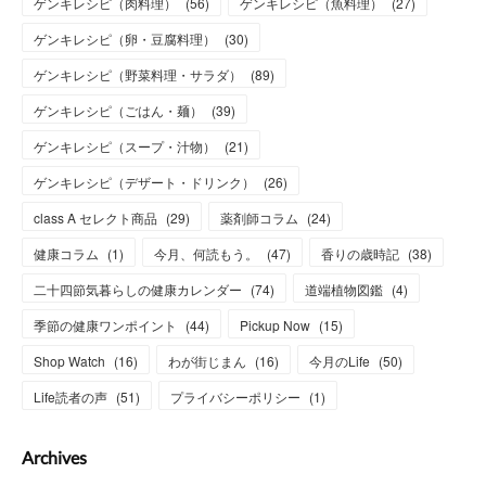
ゲンキレシピ（肉料理）
(
56
)
ゲンキレシピ（魚料理）
(
27
)
ゲンキレシピ（卵・豆腐料理）
(
30
)
ゲンキレシピ（野菜料理・サラダ）
(
89
)
ゲンキレシピ（ごはん・麺）
(
39
)
ゲンキレシピ（スープ・汁物）
(
21
)
ゲンキレシピ（デザート・ドリンク）
(
26
)
class A セレクト商品
(
29
)
薬剤師コラム
(
24
)
健康コラム
(
1
)
今月、何読もう。
(
47
)
香りの歳時記
(
38
)
二十四節気暮らしの健康カレンダー
(
74
)
道端植物図鑑
(
4
)
季節の健康ワンポイント
(
44
)
Pickup Now
(
15
)
Shop Watch
(
16
)
わが街じまん
(
16
)
今月のLife
(
50
)
Life読者の声
(
51
)
プライバシーポリシー
(
1
)
Archives