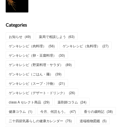
Categories
お知らせ
(
49
)
薬局で相談しよう
(
63
)
ゲンキレシピ（肉料理）
(
56
)
ゲンキレシピ（魚料理）
(
27
)
ゲンキレシピ（卵・豆腐料理）
(
30
)
ゲンキレシピ（野菜料理・サラダ）
(
89
)
ゲンキレシピ（ごはん・麺）
(
39
)
ゲンキレシピ（スープ・汁物）
(
21
)
ゲンキレシピ（デザート・ドリンク）
(
26
)
class A セレクト商品
(
29
)
薬剤師コラム
(
24
)
健康コラム
(
1
)
今月、何読もう。
(
47
)
香りの歳時記
(
38
)
二十四節気暮らしの健康カレンダー
(
75
)
道端植物図鑑
(
5
)