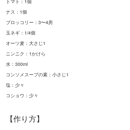
トマト：1個
ナス：1個
ブロッコリー：3〜4房
玉ネギ：1/4個
オーツ麦：大さじ1
ニンニク：1かけら
水：300ml
コンソメスープの素：小さじ1
塩：少々
コショウ：少々
【作り方】