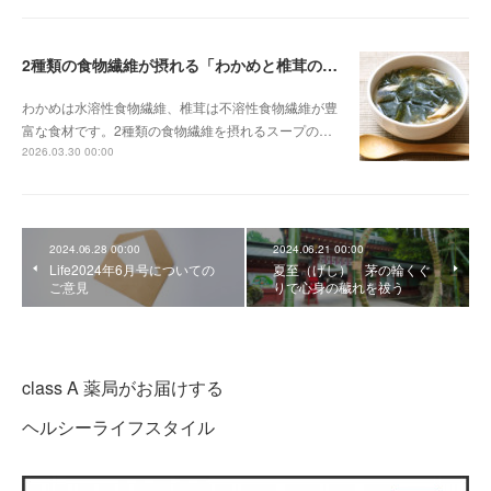
2種類の食物繊維が摂れる「わかめと椎茸のスープ」
わかめは水溶性食物繊維、椎茸は不溶性食物繊維が豊
富な食材です。2種類の食物繊維を摂れるスープの…
2026.03.30 00:00
2024.06.28 00:00
2024.06.21 00:00
Life2024年6月号についての
夏至（げし） 茅の輪くぐ
ご意見
りで心身の穢れを祓う
class A 薬局がお届けする
ヘルシーライフスタイル