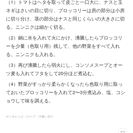
（1）トマトはヘタを取って皮ごと一口大に、ナスと玉
ネギはさいの目に切り、ブロッコリーは房の部分は小房
に切り分け、茎の部分はナスと同じくらいの大きさに切
る。ニンニクは細かく切る。
（2）鍋に水を入れて火にかけ、沸騰したらブロッコリ
ーを少量（色取り用）残して、他の野菜をすべて入れ
る。ニンニクも入れる。
（3）再び沸騰したら弱火にし、コンソメスープとオー
ツ麦も入れてフタをして20分ほど煮込む。
（4）野菜がすっかり柔らかくなったら色取り用に取っ
ておいたブロッコリーを入れて2〜3分煮込み、塩、コシ
ョウして味を調える。
ゲンキレシピ（スープ・汁物）
(
21
)