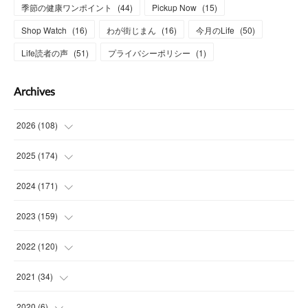
季節の健康ワンポイント
(
44
)
Pickup Now
(
15
)
Shop Watch
(
16
)
わが街じまん
(
16
)
今月のLife
(
50
)
Life読者の声
(
51
)
プライバシーポリシー
(
1
)
Archives
2026
(
108
)
(
6
)
2025
(
174
)
(
15
)
(
14
)
2024
(
171
)
(
15
)
(
14
)
(
13
)
2023
(
159
)
(
13
)
(
15
)
(
13
)
(
14
)
2022
(
120
)
(
15
)
(
15
)
(
15
)
(
14
)
(
14
)
2021
(
34
)
(
15
)
(
14
)
(
15
)
(
16
)
(
13
)
(
4
)
2020
(
6
)