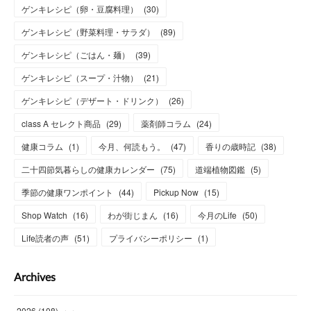
ゲンキレシピ（卵・豆腐料理）
(
30
)
ゲンキレシピ（野菜料理・サラダ）
(
89
)
ゲンキレシピ（ごはん・麺）
(
39
)
ゲンキレシピ（スープ・汁物）
(
21
)
ゲンキレシピ（デザート・ドリンク）
(
26
)
class A セレクト商品
(
29
)
薬剤師コラム
(
24
)
健康コラム
(
1
)
今月、何読もう。
(
47
)
香りの歳時記
(
38
)
二十四節気暮らしの健康カレンダー
(
75
)
道端植物図鑑
(
5
)
季節の健康ワンポイント
(
44
)
Pickup Now
(
15
)
Shop Watch
(
16
)
わが街じまん
(
16
)
今月のLife
(
50
)
Life読者の声
(
51
)
プライバシーポリシー
(
1
)
Archives
2026
(
108
)