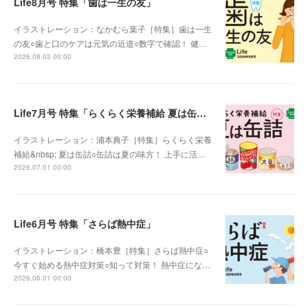
Life8月号 特集「歯は一生の友」
イラストレーション：なかむら葉子［特集］歯は一生
の友○歯と口のケアは元気の近道○数字で確認！ 健…
2026.08.03 00:00
Life7月号 特集「らくらく栄養補給 夏は缶詰」
イラストレーション：浦本典子［特集］らくらく栄養
補給&nbsp; 夏は缶詰○缶詰は夏の味方！ 上手に活…
2026.07.01 00:00
Life6月号 特集「さらば熱中症」
イラストレーション：橋本豊［特集］さらば熱中症○
今すぐ始める熱中症対策○知って対策！ 熱中症にな…
2026.06.01 00:00