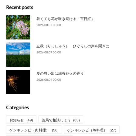
Recent posts
暑くても花が咲き続ける「百日紅」
2026.08.07 00:00
立秋（りっしゅう） ひぐらしの声を聞きに
2026.08.07 00:00
夏の思い出は線香花火の香り
2026.08.04 00:00
Categories
お知らせ
(
49
)
薬局で相談しよう
(
63
)
ゲンキレシピ（肉料理）
(
56
)
ゲンキレシピ（魚料理）
(
27
)