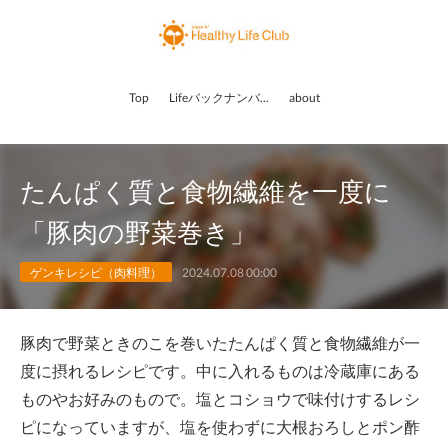
Top
Lifeバックナンバー
about
たんぱく質と食物繊維を一度に
「豚肉の野菜巻き」
ゲンキレシピ（肉料理）
2024.07.08 00:00
豚肉で野菜ときのこを巻いたたんぱく質と食物繊維が一
度に摂れるレシピです。中に入れるものは冷蔵庫にある
ものやお好みのもので。塩とコショウで味付けするレシ
ピになっていますが、塩を使わずに大根おろしとポン酢