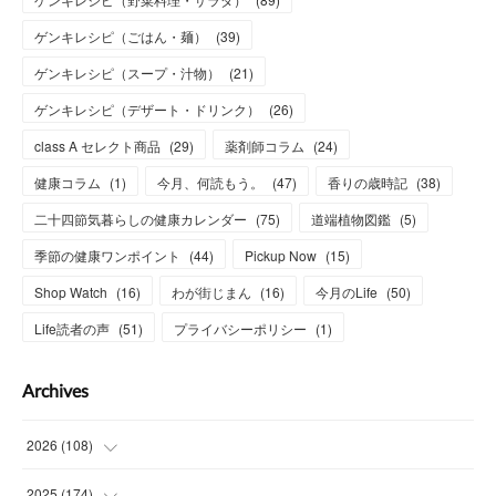
ゲンキレシピ（ごはん・麺）
(
39
)
ゲンキレシピ（スープ・汁物）
(
21
)
ゲンキレシピ（デザート・ドリンク）
(
26
)
class A セレクト商品
(
29
)
薬剤師コラム
(
24
)
健康コラム
(
1
)
今月、何読もう。
(
47
)
香りの歳時記
(
38
)
二十四節気暮らしの健康カレンダー
(
75
)
道端植物図鑑
(
5
)
季節の健康ワンポイント
(
44
)
Pickup Now
(
15
)
Shop Watch
(
16
)
わが街じまん
(
16
)
今月のLife
(
50
)
Life読者の声
(
51
)
プライバシーポリシー
(
1
)
Archives
2026
(
108
)
(
6
)
2025
(
174
)