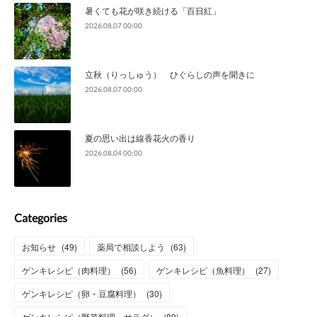
暑くても花が咲き続ける「百日紅」
2026.08.07 00:00
立秋（りっしゅう） ひぐらしの声を聞きに
2026.08.07 00:00
夏の思い出は線香花火の香り
2026.08.04 00:00
Categories
お知らせ
(
49
)
薬局で相談しよう
(
63
)
ゲンキレシピ（肉料理）
(
56
)
ゲンキレシピ（魚料理）
(
27
)
ゲンキレシピ（卵・豆腐料理）
(
30
)
ゲンキレシピ（野菜料理・サラダ）
(
89
)