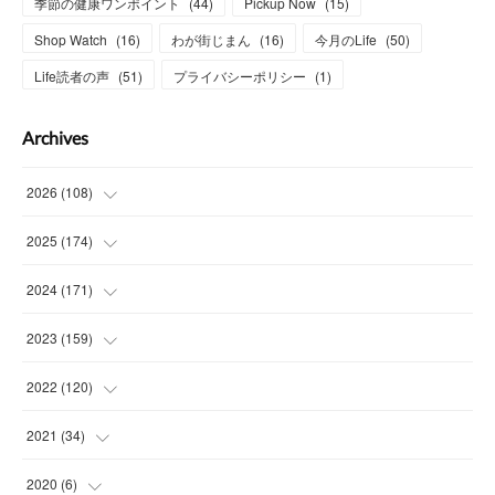
季節の健康ワンポイント
(
44
)
Pickup Now
(
15
)
Shop Watch
(
16
)
わが街じまん
(
16
)
今月のLife
(
50
)
Life読者の声
(
51
)
プライバシーポリシー
(
1
)
Archives
2026
(
108
)
(
6
)
2025
(
174
)
(
15
)
(
14
)
2024
(
171
)
(
15
)
(
14
)
(
13
)
2023
(
159
)
(
13
)
(
15
)
(
13
)
(
14
)
2022
(
120
)
(
15
)
(
15
)
(
15
)
(
14
)
(
14
)
2021
(
34
)
(
15
)
(
14
)
(
15
)
(
16
)
(
13
)
(
4
)
2020
(
6
)