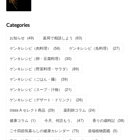
Categories
お知らせ
(
49
)
薬局で相談しよう
(
63
)
ゲンキレシピ（肉料理）
(
56
)
ゲンキレシピ（魚料理）
(
27
)
ゲンキレシピ（卵・豆腐料理）
(
30
)
ゲンキレシピ（野菜料理・サラダ）
(
89
)
ゲンキレシピ（ごはん・麺）
(
39
)
ゲンキレシピ（スープ・汁物）
(
21
)
ゲンキレシピ（デザート・ドリンク）
(
26
)
class A セレクト商品
(
29
)
薬剤師コラム
(
24
)
健康コラム
(
1
)
今月、何読もう。
(
47
)
香りの歳時記
(
38
)
二十四節気暮らしの健康カレンダー
(
75
)
道端植物図鑑
(
5
)