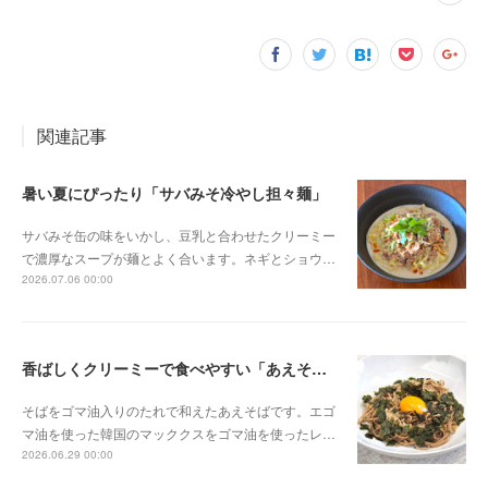
関連記事
暑い夏にぴったり「サバみそ冷やし担々麺」
サバみそ缶の味をいかし、豆乳と合わせたクリーミー
で濃厚なスープが麺とよく合います。ネギとショウ…
2026.07.06 00:00
香ばしくクリーミーで食べやすい「あえそば」
そばをゴマ油入りのたれで和えたあえそばです。エゴ
マ油を使った韓国のマッククスをゴマ油を使ったレ…
2026.06.29 00:00