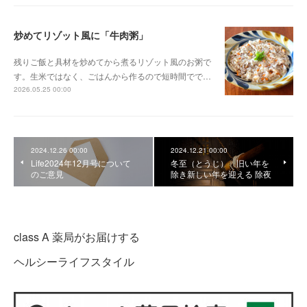
炒めてリゾット風に「牛肉粥」
残りご飯と具材を炒めてから煮るリゾット風のお粥で
す。生米ではなく、ごはんから作るので短時間でで…
2026.05.25 00:00
2024.12.26 00:00
2024.12.21 00:00
Life2024年12月号について
冬至（とうじ） 旧い年を
のご意見
除き新しい年を迎える 除夜
class A 薬局がお届けする
ヘルシーライフスタイル