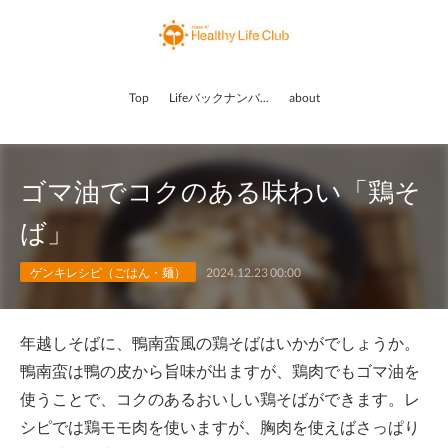
Top
Lifeバックナンバー
about
ゴマ油でコクのある味わい「鶏そ
ば」
ゲンキレシピ（ごはん・麺）
2024.12.23 00:00
年越しそばに、鴨南蛮風の鶏そばはいかがでしょうか。
鴨南蛮は鴨の皮から旨味が出ますが、鶏肉でもゴマ油を
使うことで、コクのあるおいしい鶏そばができます。レ
シピでは鶏モモ肉を使いますが、胸肉を使えばさっぱり