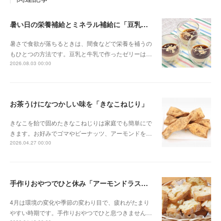
暑い日の栄養補給とミネラル補給に「豆乳ミルクゼリー」
暑さで食欲が落ちるときは、間食などで栄養を補うの
もひとつの方法です。豆乳と牛乳で作ったゼリーは…
2026.08.03 00:00
お茶うけになつかしい味を「きなこねじり」
きなこを飴で固めたきなこねじりは家庭でも簡単にで
きます。お好みでゴマやピーナッツ、アーモンドを…
2026.04.27 00:00
手作りおやつでひと休み「アーモンドラスク」
4月は環境の変化や季節の変わり目で、疲れがたまり
やすい時期です。手作りおやつでひと息つきません…