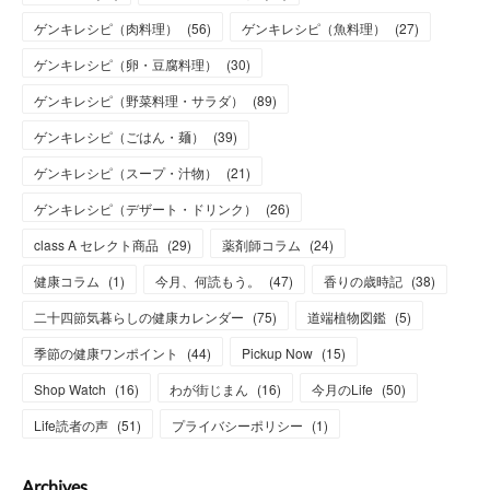
ゲンキレシピ（肉料理）
(
56
)
ゲンキレシピ（魚料理）
(
27
)
ゲンキレシピ（卵・豆腐料理）
(
30
)
ゲンキレシピ（野菜料理・サラダ）
(
89
)
ゲンキレシピ（ごはん・麺）
(
39
)
ゲンキレシピ（スープ・汁物）
(
21
)
ゲンキレシピ（デザート・ドリンク）
(
26
)
class A セレクト商品
(
29
)
薬剤師コラム
(
24
)
健康コラム
(
1
)
今月、何読もう。
(
47
)
香りの歳時記
(
38
)
二十四節気暮らしの健康カレンダー
(
75
)
道端植物図鑑
(
5
)
季節の健康ワンポイント
(
44
)
Pickup Now
(
15
)
Shop Watch
(
16
)
わが街じまん
(
16
)
今月のLife
(
50
)
Life読者の声
(
51
)
プライバシーポリシー
(
1
)
Archives