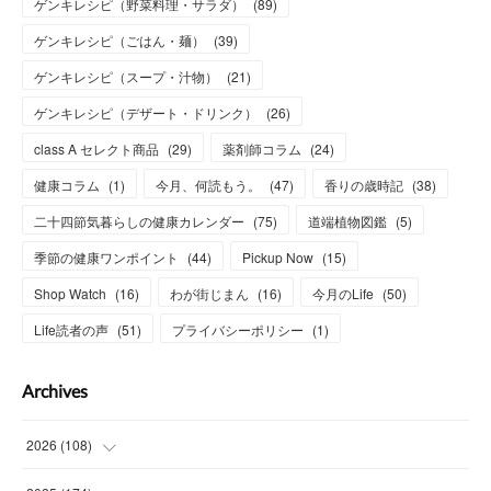
ゲンキレシピ（野菜料理・サラダ）
(
89
)
ゲンキレシピ（ごはん・麺）
(
39
)
ゲンキレシピ（スープ・汁物）
(
21
)
ゲンキレシピ（デザート・ドリンク）
(
26
)
class A セレクト商品
(
29
)
薬剤師コラム
(
24
)
健康コラム
(
1
)
今月、何読もう。
(
47
)
香りの歳時記
(
38
)
二十四節気暮らしの健康カレンダー
(
75
)
道端植物図鑑
(
5
)
季節の健康ワンポイント
(
44
)
Pickup Now
(
15
)
Shop Watch
(
16
)
わが街じまん
(
16
)
今月のLife
(
50
)
Life読者の声
(
51
)
プライバシーポリシー
(
1
)
Archives
2026
(
108
)