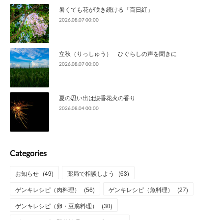
暑くても花が咲き続ける「百日紅」
2026.08.07 00:00
立秋（りっしゅう） ひぐらしの声を聞きに
2026.08.07 00:00
夏の思い出は線香花火の香り
2026.08.04 00:00
Categories
お知らせ
(
49
)
薬局で相談しよう
(
63
)
ゲンキレシピ（肉料理）
(
56
)
ゲンキレシピ（魚料理）
(
27
)
ゲンキレシピ（卵・豆腐料理）
(
30
)