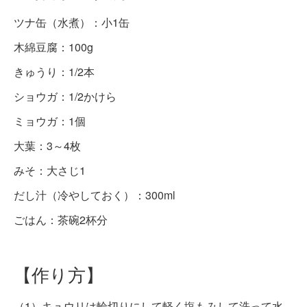
ツナ缶（水煮）：小1缶
木綿豆腐：100g
きゅうり：1/2本
ショウガ：1/2かけら
ミョウガ：1個
大葉：3～4枚
みそ：大さじ1
だし汁（冷やしておく）：300ml
ごはん：茶碗2杯分
【作り方】
（1）キュウリは輪切りにして軽く塩もみして洗って水