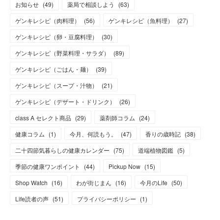
お知らせ
(
49
)
薬局で相談しよう
(
63
)
ゲンキレシピ（肉料理）
(
56
)
ゲンキレシピ（魚料理）
(
27
)
ゲンキレシピ（卵・豆腐料理）
(
30
)
ゲンキレシピ（野菜料理・サラダ）
(
89
)
ゲンキレシピ（ごはん・麺）
(
39
)
ゲンキレシピ（スープ・汁物）
(
21
)
ゲンキレシピ（デザート・ドリンク）
(
26
)
class A セレクト商品
(
29
)
薬剤師コラム
(
24
)
健康コラム
(
1
)
今月、何読もう。
(
47
)
香りの歳時記
(
38
)
二十四節気暮らしの健康カレンダー
(
75
)
道端植物図鑑
(
5
)
季節の健康ワンポイント
(
44
)
Pickup Now
(
15
)
Shop Watch
(
16
)
わが街じまん
(
16
)
今月のLife
(
50
)
Life読者の声
(
51
)
プライバシーポリシー
(
1
)