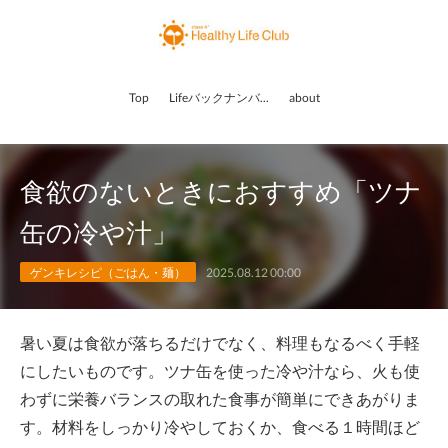
Top
Lifeバックナンバー
about
食欲のないときにおすすめ「ツナ
缶の冷や汁」
ゲンキレシピ（ごはん・麺）
2025.08.12 00:00
暑い夏は食欲が落ちるだけでなく、料理もなるべく手軽
にしたいものです。ツナ缶を使った冷や汁なら、火も使
わずに栄養バランスの取れた食事が簡単にできあがりま
す。材料をしっかり冷やしておくか、食べる１時間ほど