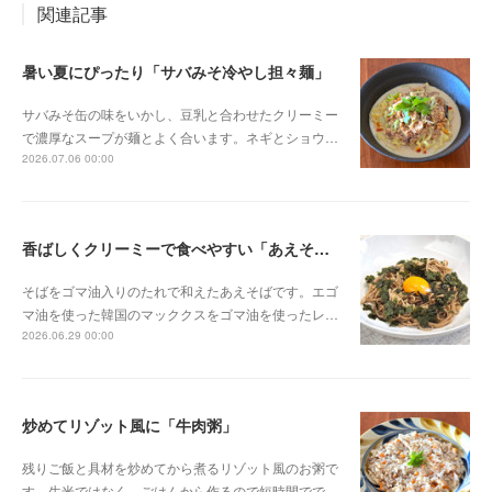
関連記事
暑い夏にぴったり「サバみそ冷やし担々麺」
サバみそ缶の味をいかし、豆乳と合わせたクリーミー
で濃厚なスープが麺とよく合います。ネギとショウ…
2026.07.06 00:00
香ばしくクリーミーで食べやすい「あえそば」
そばをゴマ油入りのたれで和えたあえそばです。エゴ
マ油を使った韓国のマッククスをゴマ油を使ったレ…
2026.06.29 00:00
炒めてリゾット風に「牛肉粥」
残りご飯と具材を炒めてから煮るリゾット風のお粥で
す。生米ではなく、ごはんから作るので短時間でで…