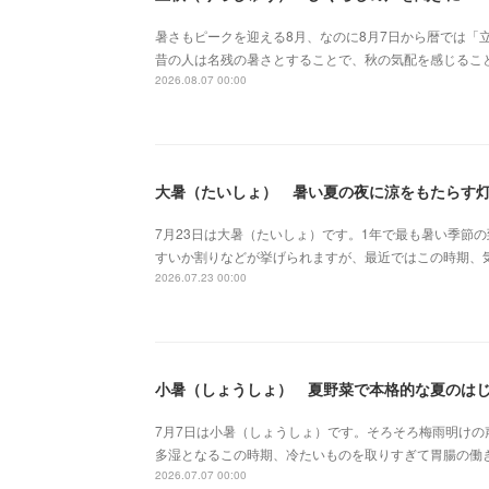
暑さもピークを迎える8月、なのに8月7日から暦では「
昔の人は名残の暑さとすることで、秋の気配を感じるこ
2026.08.07 00:00
大暑（たいしょ） 暑い夏の夜に涼をもたらす
7月23日は大暑（たいしょ）です。1年で最も暑い季節
すいか割りなどが挙げられますが、最近ではこの時期、
2026.07.23 00:00
小暑（しょうしょ） 夏野菜で本格的な夏のは
7月7日は小暑（しょうしょ）です。そろそろ梅雨明け
多湿となるこの時期、冷たいものを取りすぎて胃腸の働
2026.07.07 00:00