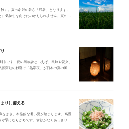
立秋」。夏の名残の暑さ「残暑」となります。
とに気持ちを向けたのかもしれません。夏の…
灯り
の到来です。夏の風物詩といえば、風鈴や花火、
気候変動の影響で「熱帯夜」が日本の夏の風…
じまりに備える
の声をきき、本格的な暑い夏が始まります。高温
きが弱くなりがちです。食欲がなくあっさり…