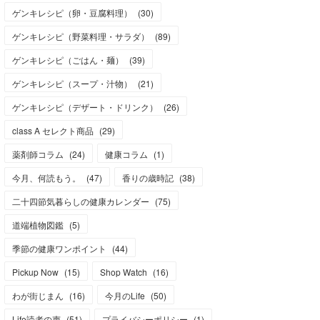
ゲンキレシピ（卵・豆腐料理）
(
30
)
ゲンキレシピ（野菜料理・サラダ）
(
89
)
ゲンキレシピ（ごはん・麺）
(
39
)
ゲンキレシピ（スープ・汁物）
(
21
)
ゲンキレシピ（デザート・ドリンク）
(
26
)
class A セレクト商品
(
29
)
薬剤師コラム
(
24
)
健康コラム
(
1
)
今月、何読もう。
(
47
)
香りの歳時記
(
38
)
二十四節気暮らしの健康カレンダー
(
75
)
道端植物図鑑
(
5
)
季節の健康ワンポイント
(
44
)
Pickup Now
(
15
)
Shop Watch
(
16
)
わが街じまん
(
16
)
今月のLife
(
50
)
Life読者の声
(
51
)
プライバシーポリシー
(
1
)