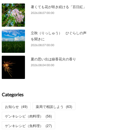
暑くても花が咲き続ける「百日紅」
2026.08.07 00:00
立秋（りっしゅう） ひぐらしの声
を聞きに
2026.08.07 00:00
夏の思い出は線香花火の香り
2026.08.04 00:00
Categories
お知らせ
(
49
)
薬局で相談しよう
(
63
)
ゲンキレシピ（肉料理）
(
56
)
ゲンキレシピ（魚料理）
(
27
)