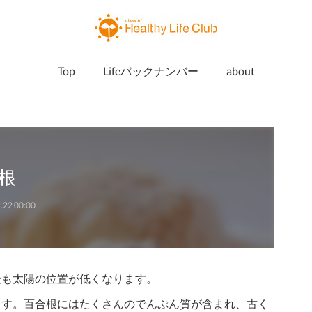
Top
Lifeバックナンバー
about
根
.22 00:00
最も太陽の位置が低くなります。
えます。百合根にはたくさんのでんぷん質が含まれ、古く