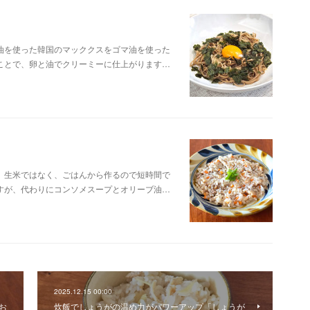
油を使った韓国のマッククスをゴマ油を使った
ことで、卵と油でクリーミーに仕上がります…
。生米ではなく、ごはんから作るので短時間で
すが、代わりにコンソメスープとオリーブ油…
2025.12.15 00:00
お
炊飯でしょうがの温め力がパワーアップ「しょうが