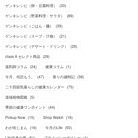
ゲンキレシピ（卵・豆腐料理）
(
30
)
ゲンキレシピ（野菜料理・サラダ）
(
89
)
ゲンキレシピ（ごはん・麺）
(
39
)
ゲンキレシピ（スープ・汁物）
(
21
)
ゲンキレシピ（デザート・ドリンク）
(
26
)
class A セレクト商品
(
29
)
薬剤師コラム
(
24
)
健康コラム
(
1
)
今月、何読もう。
(
47
)
香りの歳時記
(
38
)
二十四節気暮らしの健康カレンダー
(
75
)
道端植物図鑑
(
5
)
季節の健康ワンポイント
(
44
)
Pickup Now
(
15
)
Shop Watch
(
16
)
わが街じまん
(
16
)
今月のLife
(
50
)
Life読者の声
(
51
)
プライバシーポリシー
(
1
)