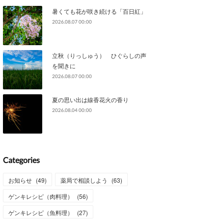
暑くても花が咲き続ける「百日紅」
2026.08.07 00:00
立秋（りっしゅう） ひぐらしの声
を聞きに
2026.08.07 00:00
夏の思い出は線香花火の香り
2026.08.04 00:00
Categories
お知らせ
(
49
)
薬局で相談しよう
(
63
)
ゲンキレシピ（肉料理）
(
56
)
ゲンキレシピ（魚料理）
(
27
)