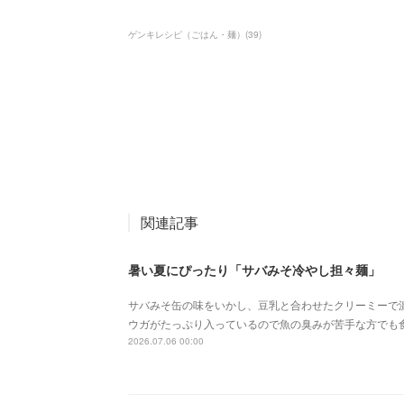
ゲンキレシピ（ごはん・麺）
(
39
)
関連記事
暑い夏にぴったり「サバみそ冷やし担々麺」
サバみそ缶の味をいかし、豆乳と合わせたクリーミーで
ウガがたっぷり入っているので魚の臭みが苦手な方でも
2026.07.06 00:00