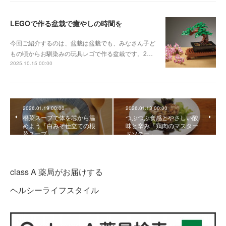
LEGOで作る盆栽で癒やしの時間を
今回ご紹介するのは、盆栽は盆栽でも、みなさん子ど
もの頃からお馴染みの玩具レゴで作る盆栽です。2…
2025.10.15 00:00
2026.01.19 00:00
2026.01.13 00:00
根菜スープで体を芯から温
つぶつぶ食感とやさしい酸
めよう「白みそ仕立ての根
味と辛み「鶏肉のマスター
菜スープ」
ドソテー」
class A 薬局がお届けする
ヘルシーライフスタイル