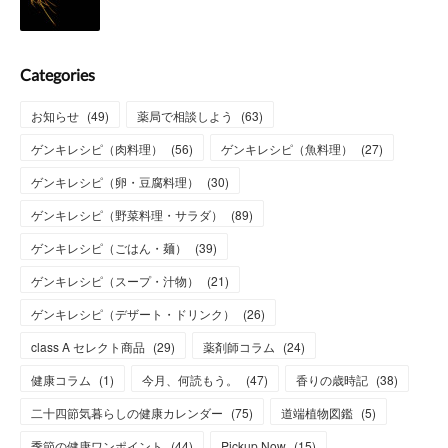
Categories
お知らせ
(
49
)
薬局で相談しよう
(
63
)
ゲンキレシピ（肉料理）
(
56
)
ゲンキレシピ（魚料理）
(
27
)
ゲンキレシピ（卵・豆腐料理）
(
30
)
ゲンキレシピ（野菜料理・サラダ）
(
89
)
ゲンキレシピ（ごはん・麺）
(
39
)
ゲンキレシピ（スープ・汁物）
(
21
)
ゲンキレシピ（デザート・ドリンク）
(
26
)
class A セレクト商品
(
29
)
薬剤師コラム
(
24
)
健康コラム
(
1
)
今月、何読もう。
(
47
)
香りの歳時記
(
38
)
二十四節気暮らしの健康カレンダー
(
75
)
道端植物図鑑
(
5
)
季節の健康ワンポイント
(
44
)
Pickup Now
(
15
)