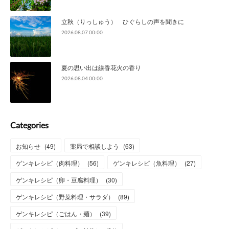
立秋（りっしゅう） ひぐらしの声を聞きに
2026.08.07 00:00
夏の思い出は線香花火の香り
2026.08.04 00:00
Categories
お知らせ
(
49
)
薬局で相談しよう
(
63
)
ゲンキレシピ（肉料理）
(
56
)
ゲンキレシピ（魚料理）
(
27
)
ゲンキレシピ（卵・豆腐料理）
(
30
)
ゲンキレシピ（野菜料理・サラダ）
(
89
)
ゲンキレシピ（ごはん・麺）
(
39
)