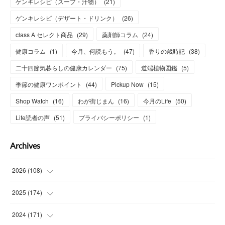
ゲンキレシピ（スープ・汁物）
(
21
)
ゲンキレシピ（デザート・ドリンク）
(
26
)
class A セレクト商品
(
29
)
薬剤師コラム
(
24
)
健康コラム
(
1
)
今月、何読もう。
(
47
)
香りの歳時記
(
38
)
二十四節気暮らしの健康カレンダー
(
75
)
道端植物図鑑
(
5
)
季節の健康ワンポイント
(
44
)
Pickup Now
(
15
)
Shop Watch
(
16
)
わが街じまん
(
16
)
今月のLife
(
50
)
Life読者の声
(
51
)
プライバシーポリシー
(
1
)
Archives
2026
(
108
)
(
6
)
2025
(
174
)
(
15
)
(
14
)
2024
(
171
)